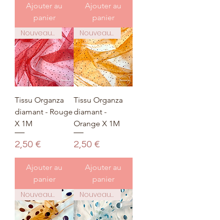
Ajouter au
Ajouter au
panier
panier
Nouveauté
Nouveauté
Tissu Organza
Tissu Organza
diamant - Rouge
diamant -
X 1M
Orange X 1M
Prix
Prix
2,50 €
2,50 €
Ajouter au
Ajouter au
panier
panier
Nouveauté
Nouveauté