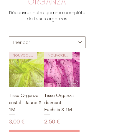
ORGANZA
Découvrez notre gamme complète
de tissus organzas.
Nouveauté
Nouveauté
Tissu Organza
Tissu Organza
cristal - Jaune X
diamant -
1M
Fuchsia X 1M
Prix
Prix
3,00 €
2,50 €