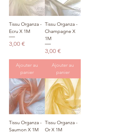
Tissu Organza -
Tissu Organza -
Ecru X 1M
Champagne X
1M
Prix
3,00 €
Prix
3,00 €
Ajouter au
Ajouter au
panier
panier
Tissu Organza -
Tissu Organza -
Saumon X 1M
Or X 1M