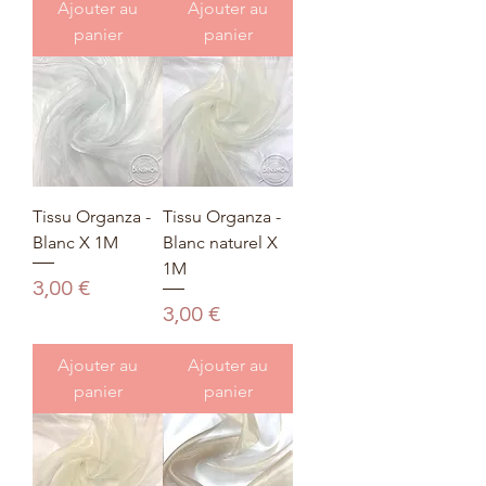
Ajouter au
Ajouter au
panier
panier
Tissu Organza -
Tissu Organza -
Blanc X 1M
Blanc naturel X
1M
Prix
3,00 €
Prix
3,00 €
Ajouter au
Ajouter au
panier
panier