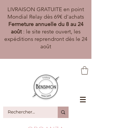
LIVRAISON GRATUITE en point
Mondial Relay dès 69€ d'achats
Fermeture annuelle du 8 au 24
août
: le site reste ouvert, les
expéditions reprendront dès le 24
août