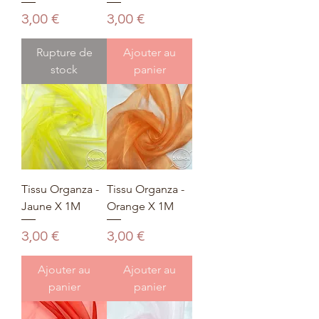
Prix
Prix
3,00 €
3,00 €
Rupture de
Ajouter au
stock
panier
Tissu Organza -
Tissu Organza -
Jaune X 1M
Orange X 1M
Prix
Prix
3,00 €
3,00 €
Ajouter au
Ajouter au
panier
panier