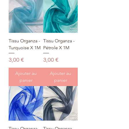
Tissu Organza -
Tissu Organza -
Turquoise X 1M
Pétrole X 1M
Prix
Prix
3,00 €
3,00 €
Ajouter au
Ajouter au
panier
panier
Tissu Organza -
Tissu Organza -