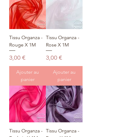
Tissu Organza -
Tissu Organza -
Rouge X 1M
Rose X 1M
Prix
Prix
3,00 €
3,00 €
Ajouter au
Ajouter au
panier
panier
Tissu Organza -
Tissu Organza -