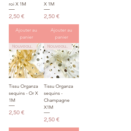
roi X 1M
X 1M
Prix
Prix
2,50 €
2,50 €
Ajouter au
Ajouter au
panier
panier
Nouveauté
Nouveauté
Tissu Organza
Tissu Organza
sequins - Or X
sequins -
1M
Champagne
X1M
Prix
2,50 €
Prix
2,50 €