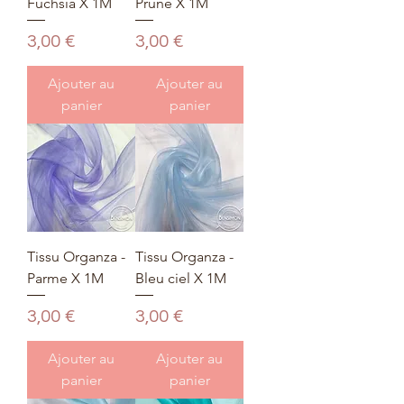
Fuchsia X 1M
Prune X 1M
Prix
Prix
3,00 €
3,00 €
Ajouter au
Ajouter au
panier
panier
Tissu Organza -
Tissu Organza -
Parme X 1M
Bleu ciel X 1M
Prix
Prix
3,00 €
3,00 €
Ajouter au
Ajouter au
panier
panier