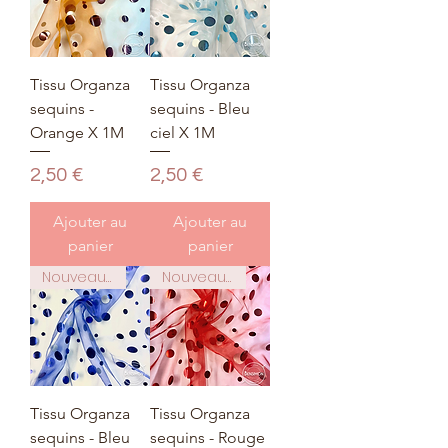
Tissu Organza
Tissu Organza
sequins -
sequins - Bleu
Orange X 1M
ciel X 1M
Prix
Prix
2,50 €
2,50 €
Ajouter au
Ajouter au
panier
panier
Nouveauté
Nouveauté
Tissu Organza
Tissu Organza
sequins - Bleu
sequins - Rouge