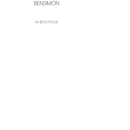
BENSIMON
LA BOUTIQUE
Ouverte du lundi au vendredi
de 9:30 à 12:30 et de 14:00 à 17:00
26 rue Francis de Pressensé
13001 Marseille
CONTACT
Tel.
04 91 90 18 89
tissusbensimon@gmail.com