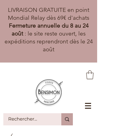
LIVRAISON GRATUITE en point
Mondial Relay dès 69€ d'achats
Fermeture annuelle du 8 au 24
août
: le site reste ouvert, les
expéditions reprendront dès le 24
août