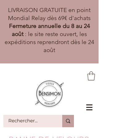
LIVRAISON GRATUITE en point
Mondial Relay dès 69€ d'achats
Fermeture annuelle du 8 au 24
août
: le site reste ouvert, les
expéditions reprendront dès le 24
août