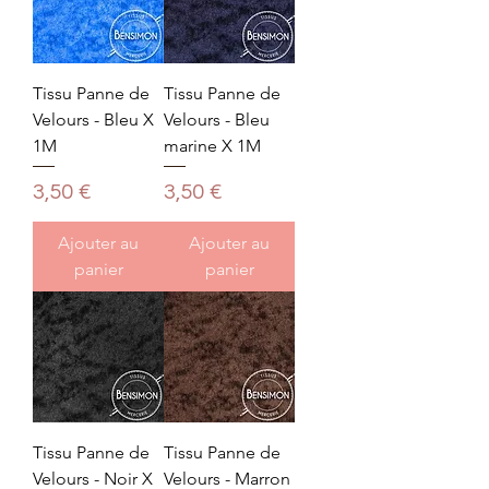
Tissu Panne de
Tissu Panne de
Velours - Bleu X
Velours - Bleu
1M
marine X 1M
Prix
Prix
3,50 €
3,50 €
Ajouter au
Ajouter au
panier
panier
Tissu Panne de
Tissu Panne de
Velours - Noir X
Velours - Marron