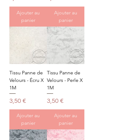
Ajouter au
Ajouter au
panier
panier
Tissu Panne de
Tissu Panne de
Velours - Écru X
Velours - Perle X
1M
1M
Prix
Prix
3,50 €
3,50 €
Ajouter au
Ajouter au
panier
panier