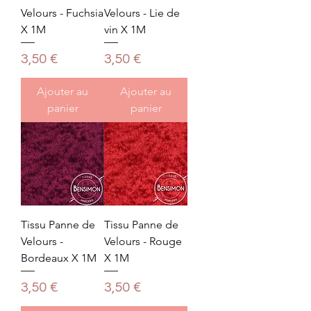
Velours - Fuchsia
Velours - Lie de
X 1M
vin X 1M
Prix
Prix
3,50 €
3,50 €
Ajouter au
Ajouter au
panier
panier
Tissu Panne de
Tissu Panne de
Velours -
Velours - Rouge
Bordeaux X 1M
X 1M
Prix
Prix
3,50 €
3,50 €