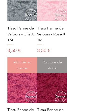
Tissu Panne de
Tissu Panne de
Velours - Gris X
Velours - Rose X
1M
1M
Prix
Prix
3,50 €
3,50 €
Ajouter au
Rupture de
panier
stock
Tissu Panne de
Tissu Panne de