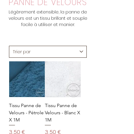
PANNE DE VELOURS
Légèrement extensible, la panne de
velours est un tissu brillant et souple
facile à utiliser et manier.
Tissu Panne de
Tissu Panne de
Velours - Pétrole
Velours - Blanc X
X 1M
1M
Prix
Prix
3,50 €
3,50 €