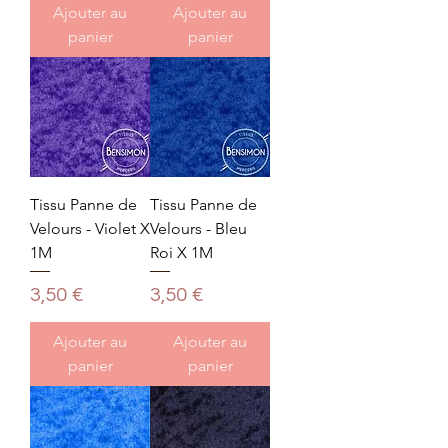
Ajouter au
Ajouter au
panier
panier
Tissu Panne de
Tissu Panne de
Velours - Violet X
Velours - Bleu
1M
Roi X 1M
Prix
Prix
3,50 €
3,50 €
Ajouter au
Ajouter au
panier
panier