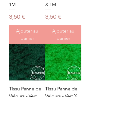
1M
X 1M
Prix
Prix
3,50 €
3,50 €
Ajouter au
Ajouter au
panier
panier
Tissu Panne de
Tissu Panne de
Velours - Vert
Velours - Vert X
bouteille X 1M
1M
Prix
Prix
3,50 €
3,50 €
Ajouter au
Ajouter au