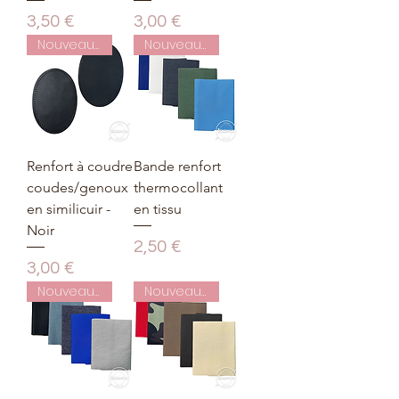
Prix
Prix
3,50 €
3,00 €
Nouveauté
Nouveauté
Renfort à coudre
Bande renfort
coudes/genoux
thermocollant
en similicuir -
en tissu
Noir
Prix
2,50 €
Prix
3,00 €
Nouveauté
Nouveauté