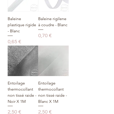
Baleine
Baleine rigilene
plastique rigide
à coudre - Blanc
- Blanc
Prix
0,70 €
Prix
0,65 €
Entoilage
Entoilage
thermocollant
thermocollant
non tissé raide -
non tissé raide -
Noir X 1M
Blanc X 1M
Prix
Prix
2,50 €
2,50 €