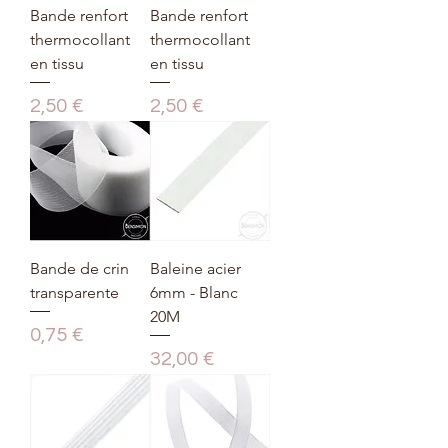
Bande renfort
Bande renfort
thermocollant
thermocollant
en tissu
en tissu
Prix
Prix
2,50 €
2,50 €
Bande de crin
Baleine acier
transparente
6mm - Blanc
20M
Prix
0,75 €
Prix
32,00 €