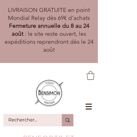
LIVRAISON GRATUITE en point
Mondial Relay dès 69€ d'achats
Fermeture annuelle du 8 au 24
août
: le site reste ouvert, les
expéditions reprendront dès le 24
août