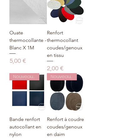
Ouate
Renfort
thermocollante -
thermocollant
Blanc X 1M
coudes/genoux
en tissu
Prix
5,00 €
Prix
2,00 €
Nouveauté
Nouveauté
Bande renfort
Renfort à coudre
autocollant en
coudes/genoux
nylon
en daim