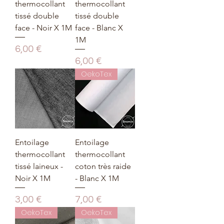
thermocollant
thermocollant
tissé double
tissé double
face - Noir X 1M
face - Blanc X
1M
Prix
6,00 €
Prix
6,00 €
OekoTex
Entoilage
Entoilage
thermocollant
thermocollant
tissé laineux -
coton très raide
Noir X 1M
- Blanc X 1M
Prix
Prix
3,00 €
7,00 €
OekoTex
OekoTex