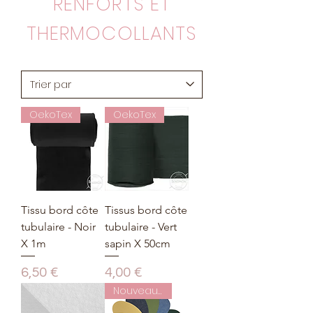
RENFORTS ET
THERMOCOLLANTS
OekoTex
OekoTex
Tissu bord côte
Tissus bord côte
tubulaire - Noir
tubulaire - Vert
X 1m
sapin X 50cm
Prix
Prix
6,50 €
4,00 €
Nouveauté