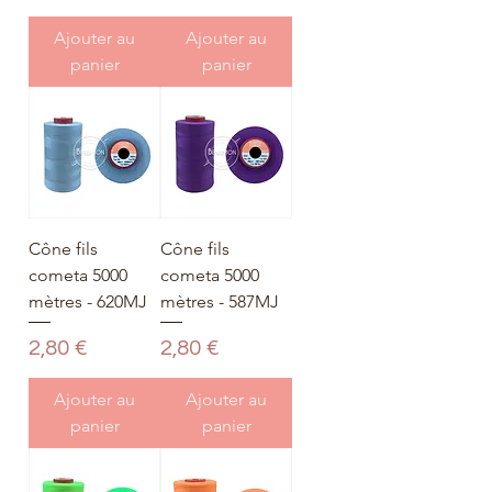
Ajouter au
Ajouter au
panier
panier
Cône fils
Cône fils
cometa 5000
cometa 5000
mètres - 620MJ
mètres - 587MJ
Prix
Prix
2,80 €
2,80 €
Ajouter au
Ajouter au
panier
panier