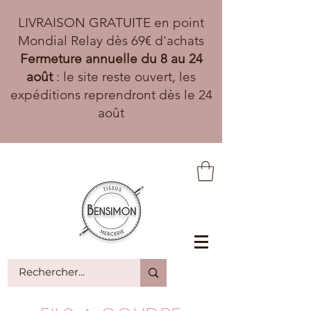
LIVRAISON GRATUITE en point
Mondial Relay dès 69€ d'achats
Fermeture annuelle du 8 au 24
août
: le site reste ouvert, les
expéditions reprendront dès le 24
août