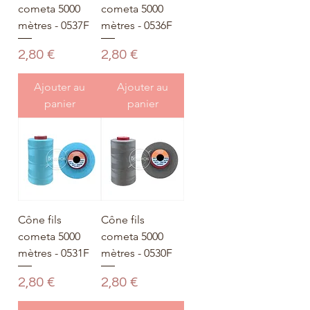
cometa 5000
cometa 5000
mètres - 0537F
mètres - 0536F
Prix
Prix
2,80 €
2,80 €
Ajouter au
Ajouter au
panier
panier
Cône fils
Cône fils
cometa 5000
cometa 5000
mètres - 0531F
mètres - 0530F
Prix
Prix
2,80 €
2,80 €