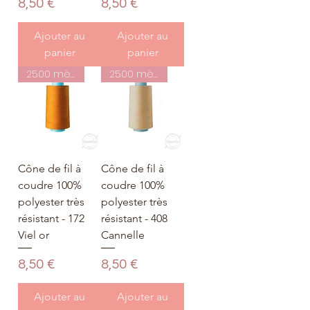
Prix
Prix
8,50 €
8,50 €
Ajouter au
Ajouter au
panier
panier
2500 mètres
2500 mètres
Cône de fil à
Cône de fil à
coudre 100%
coudre 100%
polyester très
polyester très
résistant - 172
résistant - 408
Viel or
Cannelle
Prix
Prix
8,50 €
8,50 €
Ajouter au
Ajouter au