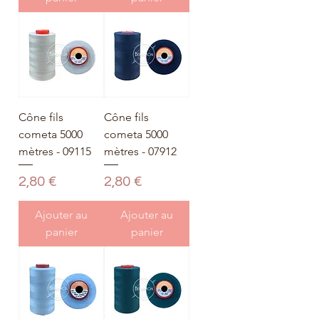
Cône fils
Cône fils
cometa 5000
cometa 5000
mètres - 09115
mètres - 07912
Prix
Prix
2,80 €
2,80 €
Ajouter au
Ajouter au
panier
panier