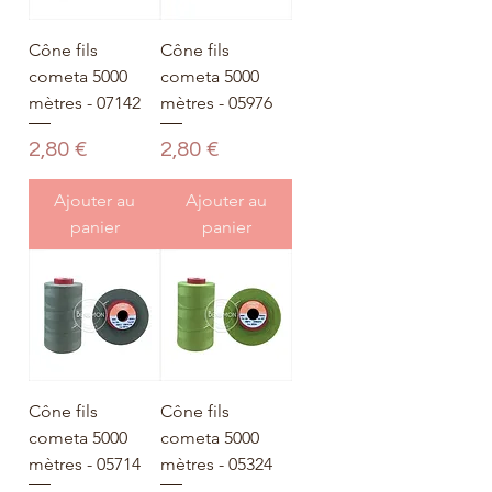
Cône fils
Cône fils
cometa 5000
cometa 5000
mètres - 07142
mètres - 05976
Prix
Prix
2,80 €
2,80 €
Ajouter au
Ajouter au
panier
panier
Cône fils
Cône fils
cometa 5000
cometa 5000
mètres - 05714
mètres - 05324