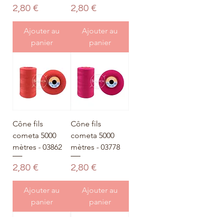
Prix
Prix
2,80 €
2,80 €
Ajouter au
Ajouter au
panier
panier
Cône fils
Cône fils
cometa 5000
cometa 5000
mètres - 03862
mètres - 03778
Prix
Prix
2,80 €
2,80 €
Ajouter au
Ajouter au
panier
panier