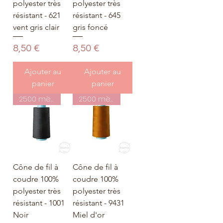
polyester très
polyester très
résistant - 621
résistant - 645
vent gris clair
gris foncé
Prix
Prix
8,50 €
8,50 €
Ajouter au
Ajouter au
panier
panier
2500 mètres
2500 mètres
Cône de fil à
Cône de fil à
coudre 100%
coudre 100%
polyester très
polyester très
résistant - 1001
résistant - 9431
Noir
Miel d'or