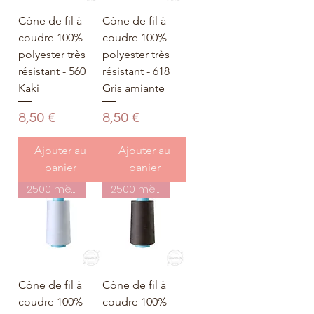
Cône de fil à
Cône de fil à
coudre 100%
coudre 100%
polyester très
polyester très
résistant - 560
résistant - 618
Kaki
Gris amiante
Prix
Prix
8,50 €
8,50 €
Ajouter au
Ajouter au
panier
panier
2500 mètres
2500 mètres
Cône de fil à
Cône de fil à
coudre 100%
coudre 100%