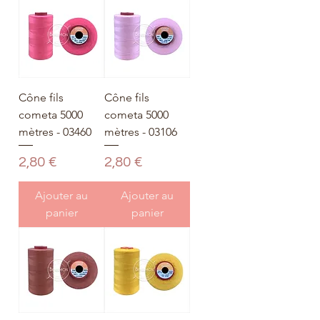
Cône fils
Cône fils
cometa 5000
cometa 5000
mètres - 03460
mètres - 03106
Prix
Prix
2,80 €
2,80 €
Ajouter au
Ajouter au
panier
panier