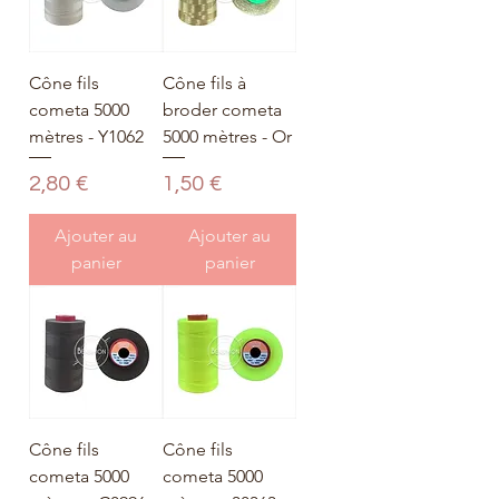
Cône fils
Cône fils à
cometa 5000
broder cometa
mètres - Y1062
5000 mètres - Or
Prix
Prix
2,80 €
1,50 €
Ajouter au
Ajouter au
panier
panier
Cône fils
Cône fils
cometa 5000
cometa 5000