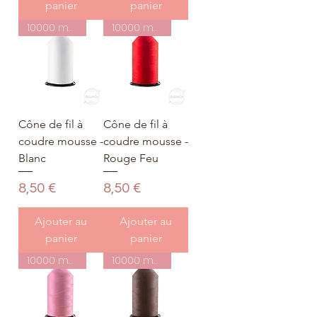
panier
panier
10000 mètres
10000 mètres
Cône de fil à
Cône de fil à
coudre mousse -
coudre mousse -
Blanc
Rouge Feu
Prix
Prix
8,50 €
8,50 €
Ajouter au
Ajouter au
panier
panier
10000 mètres
10000 mètres