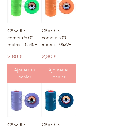
Cône fils
Cône fils
cometa 5000
cometa 5000
mètres - 0540F
mètres - 0539F
Prix
Prix
2,80 €
2,80 €
Ajouter au
Ajouter au
panier
panier
Cône fils
Cône fils