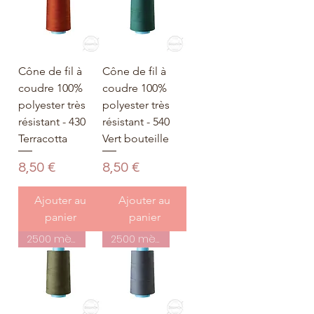
Cône de fil à
Cône de fil à
coudre 100%
coudre 100%
polyester très
polyester très
résistant - 430
résistant - 540
Terracotta
Vert bouteille
Prix
Prix
8,50 €
8,50 €
Ajouter au
Ajouter au
panier
panier
2500 mètres
2500 mètres