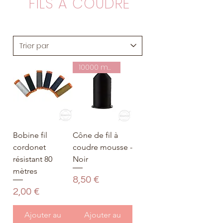
FILS A COUDRE
10000 mètres
Bobine fil
Cône de fil à
cordonet
coudre mousse -
résistant 80
Noir
mètres
Prix
8,50 €
Prix
2,00 €
Ajouter au
Ajouter au