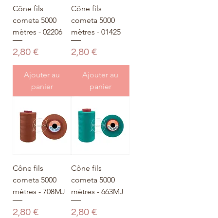
Cône fils
Cône fils
cometa 5000
cometa 5000
mètres - 02206
mètres - 01425
Prix
Prix
2,80 €
2,80 €
Ajouter au
Ajouter au
panier
panier
Cône fils
Cône fils
cometa 5000
cometa 5000
mètres - 708MJ
mètres - 663MJ
Prix
Prix
2,80 €
2,80 €