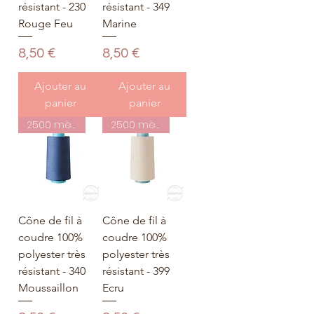
résistant - 230
résistant - 349
Rouge Feu
Marine
Prix
Prix
8,50 €
8,50 €
Ajouter au
Ajouter au
panier
panier
2500 mètres
2500 mètres
Cône de fil à
Cône de fil à
coudre 100%
coudre 100%
polyester très
polyester très
résistant - 340
résistant - 399
Moussaillon
Ecru