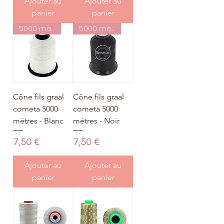
Ajouter au
Ajouter au
panier
panier
5000 mètres
5000 mètres
Cône fils graal
Cône fils graal
cometa 5000
cometa 5000
mètres - Blanc
mètres - Noir
Prix
Prix
7,50 €
7,50 €
Ajouter au
Ajouter au
panier
panier