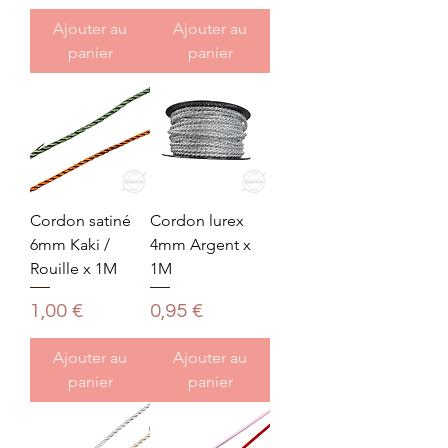
Ajouter au
Ajouter au
panier
panier
Cordon satiné
Cordon lurex
6mm Kaki /
4mm Argent x
Rouille x 1M
1M
Prix
Prix
1,00 €
0,95 €
Ajouter au
Ajouter au
panier
panier