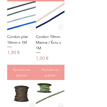
Cordon plat
Cordon 10mm
10mm x 1M
Marine / Écru x
1M
Prix
1,30 €
Prix
1,30 €
Ajouter au
Ajouter au
panier
panier