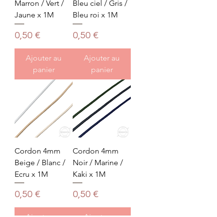
Marron / Vert /
Bleu ciel / Gris /
Jaune x 1M
Bleu roi x 1M
Prix
Prix
0,50 €
0,50 €
Ajouter au
Ajouter au
panier
panier
Cordon 4mm
Cordon 4mm
Beige / Blanc /
Noir / Marine /
Ecru x 1M
Kaki x 1M
Prix
Prix
0,50 €
0,50 €
Ajouter au
Ajouter au