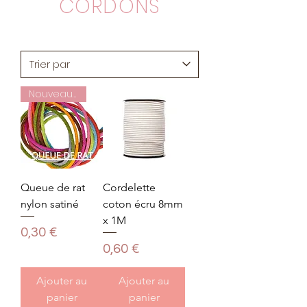
CORDONS
Nouveauté
Queue de rat
Cordelette
nylon satiné
coton écru 8mm
x 1M
Prix
0,30 €
Prix
0,60 €
Ajouter au
Ajouter au
panier
panier