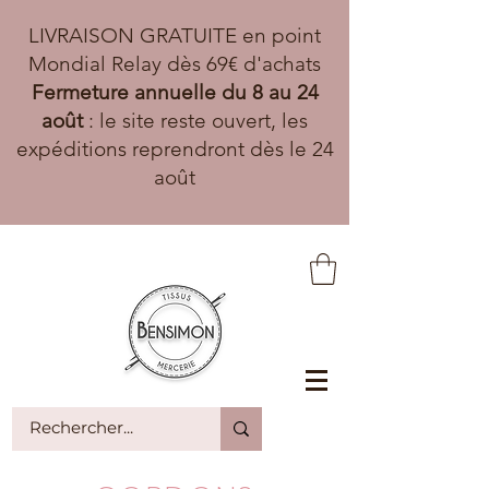
LIVRAISON GRATUITE en point
Mondial Relay dès 69€ d'achats
Fermeture annuelle du 8 au 24
août
: le site reste ouvert, les
expéditions reprendront dès le 24
août