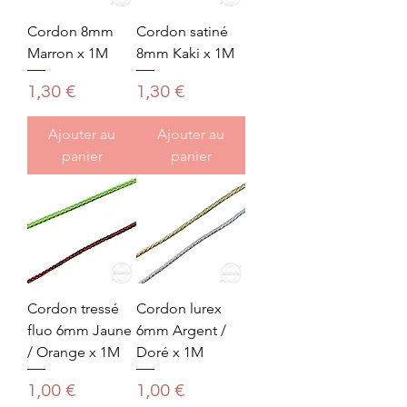
Cordon 8mm
Cordon satiné
Marron x 1M
8mm Kaki x 1M
Prix
Prix
1,30 €
1,30 €
Ajouter au
Ajouter au
panier
panier
Cordon tressé
Cordon lurex
fluo 6mm Jaune
6mm Argent /
/ Orange x 1M
Doré x 1M
Prix
Prix
1,00 €
1,00 €