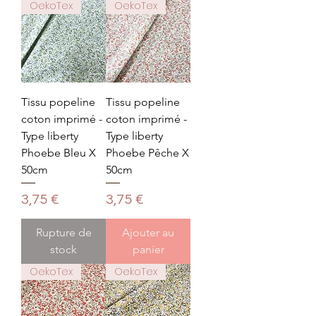
OekoTex
OekoTex
Tissu popeline
Tissu popeline
coton imprimé -
coton imprimé -
Type liberty
Type liberty
Phoebe Bleu X
Phoebe Pêche X
50cm
50cm
Prix
Prix
3,75 €
3,75 €
Rupture de
Ajouter au
stock
panier
OekoTex
OekoTex