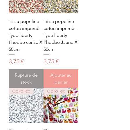
Tissu popeline
Tissu popeline
coton imprimé -
coton imprimé -
Type liberty
Type liberty
Phoebe cerise X
Phoebe Jaune X
50cm
50cm
Prix
Prix
3,75 €
3,75 €
Rupture de
Ajouter au
stock
panier
OekoTex
OekoTex