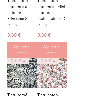
Tissu coton
Tissu coton
imprimés à
imprimés - Mini
colorier -
hiboux
Princesse X
multicouleurs X
50cm
50cm
Prix
Prix
3,30 €
3,30 €
Ajouter au
Ajouter au
panier
panier
OekoTex
OekoTex
Tissu sergé
Tissu coton
coton imprimés
imprimés -
- Léopard X
Ballons par