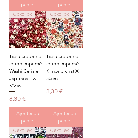
panier
panier
OekoTex
OekoTex
Tissu cretonne
Tissu cretonne
coton imprimé -
coton imprimé -
Washi Cerisier
Kimono chat X
Japonnais X
50cm
50cm
Prix
3,30 €
Prix
3,30 €
Ajouter au
Ajouter au
panier
panier
OekoTex
OekoTex