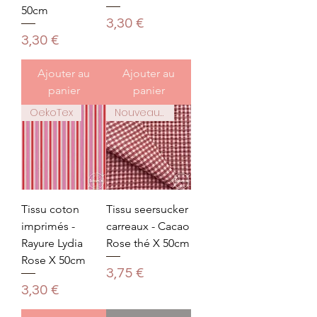
50cm
Prix
3,30 €
Prix
3,30 €
Ajouter au
Ajouter au
panier
panier
OekoTex
Nouveauté
Tissu coton
Tissu seersucker
imprimés -
carreaux - Cacao
Rayure Lydia
Rose thé X 50cm
Rose X 50cm
Prix
3,75 €
Prix
3,30 €