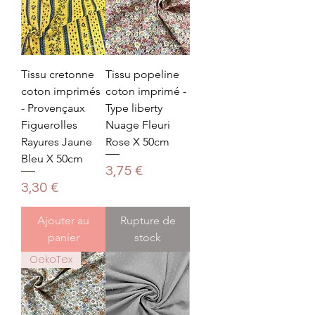
Tissu cretonne
Tissu popeline
coton imprimés
coton imprimé -
- Provençaux
Type liberty
Figuerolles
Nuage Fleuri
Rayures Jaune
Rose X 50cm
Bleu X 50cm
Prix
3,75 €
Prix
3,30 €
Ajouter au
Rupture de
panier
stock
OekoTex