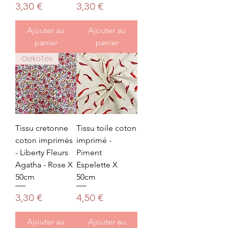
Prix
Prix
3,30 €
3,30 €
Ajouter au
Ajouter au
panier
panier
OekoTex
Tissu cretonne
Tissu toile coton
coton imprimés
imprimé -
- Liberty Fleurs
Piment
Agatha - Rose X
Espelette X
50cm
50cm
Prix
Prix
3,30 €
4,50 €
Ajouter au
Ajouter au