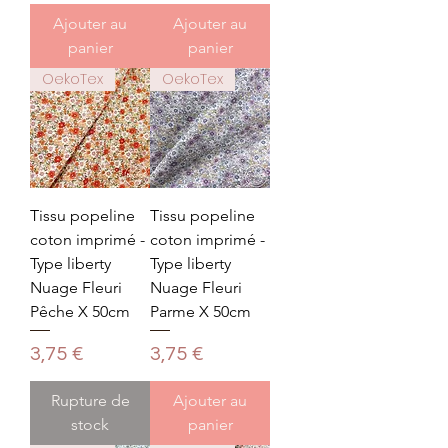
Ajouter au
Ajouter au
panier
panier
OekoTex
OekoTex
Tissu popeline
Tissu popeline
coton imprimé -
coton imprimé -
Type liberty
Type liberty
Nuage Fleuri
Nuage Fleuri
Pêche X 50cm
Parme X 50cm
Prix
Prix
3,75 €
3,75 €
Rupture de
Ajouter au
stock
panier