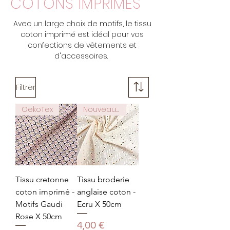
COTONS IMPRIMÉS
Avec un large choix de motifs, le tissu
coton imprimé est idéal pour vos
confections de vêtements et
d'accessoires.
Filtrer
OekoTex
Nouveauté
Tissu cretonne
Tissu broderie
coton imprimé -
anglaise coton -
Motifs Gaudi
Ecru X 50cm
Rose X 50cm
Prix
4,00 €