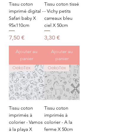
Tissu coton
Tissu coton tissé
imprimé digital -
- Vichy petits
Safari baby X
carreaux bleu
95x110cm
ciel X 50cm
Prix
Prix
7,50 €
3,30 €
Ajouter au
Ajouter au
panier
panier
OekoTex
OekoTex
Tissu coton
Tissu coton
imprimés à
imprimés à
colorier - Vamos
colorier - A la
à la playa X
ferme X 50cm