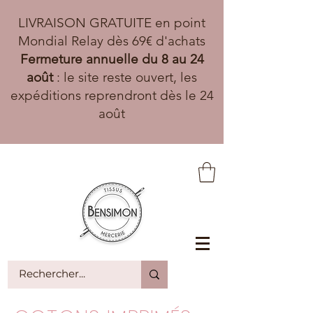
LIVRAISON GRATUITE en point
Mondial Relay dès 69€ d'achats
Fermeture annuelle du 8 au 24
août
: le site reste ouvert, les
expéditions reprendront dès le 24
août