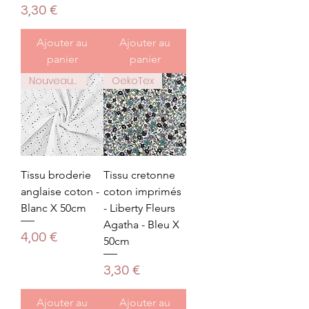
Prix
3,30 €
Ajouter au
Ajouter au
panier
panier
Nouveauté
OekoTex
Tissu broderie
Tissu cretonne
anglaise coton -
coton imprimés
Blanc X 50cm
- Liberty Fleurs
Agatha - Bleu X
Prix
4,00 €
50cm
Prix
3,30 €
Ajouter au
Ajouter au