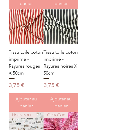
panier
panier
Tissu toile coton
Tissu toile coton
imprimé -
imprimé -
Rayures rouges
Rayures noires X
X 50cm
50cm
Prix
Prix
3,75 €
3,75 €
Ajouter au
Ajouter au
panier
panier
Nouveauté
OekoTex