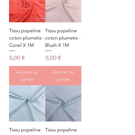
Tissu popeline
Tissu popeline
coton plumetis -
coton plumetis -
Corail X 1M
Blush X 1M
Prix
Prix
5,00 €
5,00 €
Ajouter au
Ajouter au
panier
panier
Tissu popeline
Tissu popeline