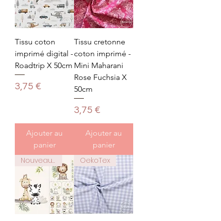
Tissu coton
Tissu cretonne
imprimé digital -
coton imprimé -
Roadtrip X 50cm
Mini Maharani
Rose Fuchsia X
Prix
3,75 €
50cm
Prix
3,75 €
Ajouter au
Ajouter au
panier
panier
Nouveauté
OekoTex