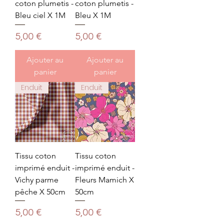
coton plumetis -
coton plumetis -
Bleu ciel X 1M
Bleu X 1M
Prix
Prix
5,00 €
5,00 €
Ajouter au
Ajouter au
panier
panier
Enduit
Enduit
Tissu coton
Tissu coton
imprimé enduit -
imprimé enduit -
Vichy parme
Fleurs Mamich X
pêche X 50cm
50cm
Prix
Prix
5,00 €
5,00 €