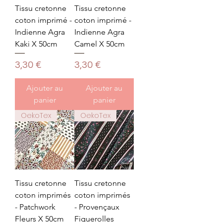
Tissu cretonne
Tissu cretonne
coton imprimé -
coton imprimé -
Indienne Agra
Indienne Agra
Kaki X 50cm
Camel X 50cm
Prix
Prix
3,30 €
3,30 €
Ajouter au
Ajouter au
panier
panier
OekoTex
OekoTex
Tissu cretonne
Tissu cretonne
coton imprimés
coton imprimés
- Patchwork
- Provençaux
Fleurs X 50cm
Figuerolles