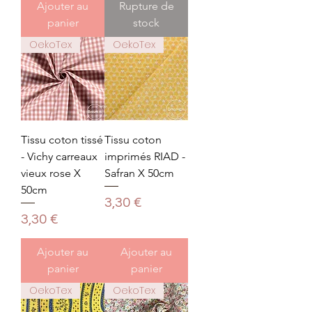
Ajouter au
Rupture de
panier
stock
OekoTex
OekoTex
Tissu coton tissé
Tissu coton
- Vichy carreaux
imprimés RIAD -
vieux rose X
Safran X 50cm
50cm
Prix
3,30 €
Prix
3,30 €
Ajouter au
Ajouter au
panier
panier
OekoTex
OekoTex