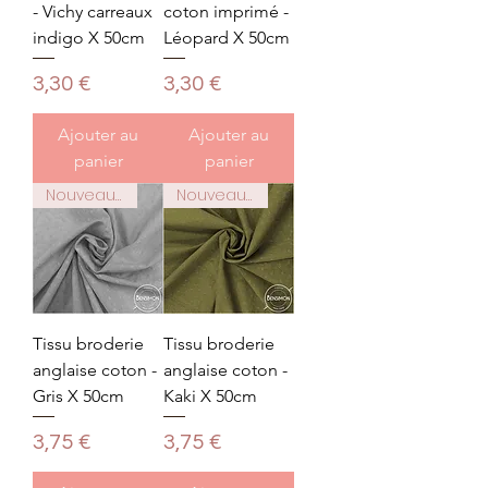
- Vichy carreaux
coton imprimé -
indigo X 50cm
Léopard X 50cm
Prix
Prix
3,30 €
3,30 €
Ajouter au
Ajouter au
panier
panier
Nouveauté
Nouveauté
Tissu broderie
Tissu broderie
anglaise coton -
anglaise coton -
Gris X 50cm
Kaki X 50cm
Prix
Prix
3,75 €
3,75 €