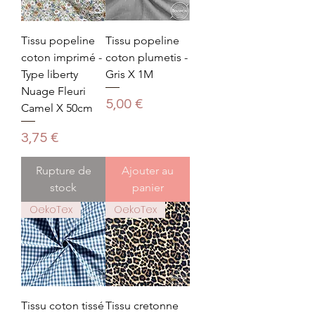
Tissu popeline
Tissu popeline
coton imprimé -
coton plumetis -
Type liberty
Gris X 1M
Nuage Fleuri
Prix
5,00 €
Camel X 50cm
Prix
3,75 €
Rupture de
Ajouter au
stock
panier
OekoTex
OekoTex
Tissu coton tissé
Tissu cretonne