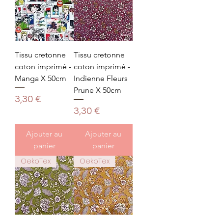
Tissu cretonne
Tissu cretonne
coton imprimé -
coton imprimé -
Manga X 50cm
Indienne Fleurs
Prune X 50cm
Prix
3,30 €
Prix
3,30 €
Ajouter au
Ajouter au
panier
panier
OekoTex
OekoTex