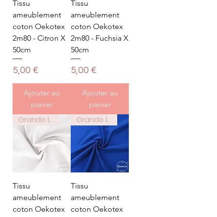
Tissu
Tissu
ameublement
ameublement
coton Oekotex
coton Oekotex
2m80 - Citron X
2m80 - Fuchsia X
50cm
50cm
Prix
Prix
5,00 €
5,00 €
Ajouter au
Ajouter au
panier
panier
Grande largeur 2m80
Grande largeur 2m80
Tissu
Tissu
ameublement
ameublement
coton Oekotex
coton Oekotex