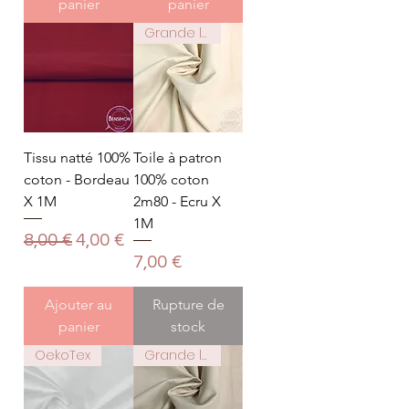
panier
panier
Grande largeur 2m80
Tissu natté 100%
Toile à patron
coton - Bordeau
100% coton
X 1M
2m80 - Ecru X
1M
Prix original
Prix promotionnel
8,00 €
4,00 €
Prix
7,00 €
Ajouter au
Rupture de
panier
stock
OekoTex
Grande largeur 2m80