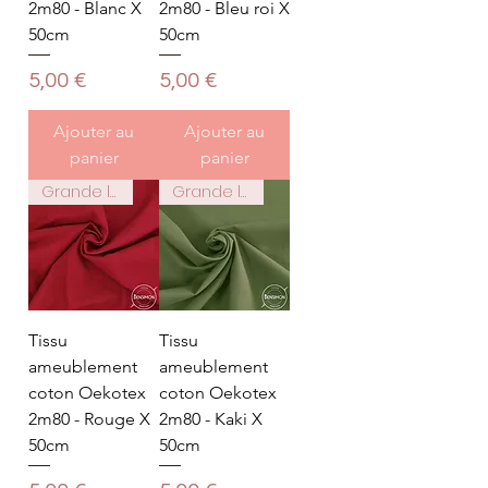
2m80 - Blanc X
2m80 - Bleu roi X
50cm
50cm
Prix
Prix
5,00 €
5,00 €
Ajouter au
Ajouter au
panier
panier
Grande largeur 2m80
Grande largeur 2m80
Tissu
Tissu
ameublement
ameublement
coton Oekotex
coton Oekotex
2m80 - Rouge X
2m80 - Kaki X
50cm
50cm