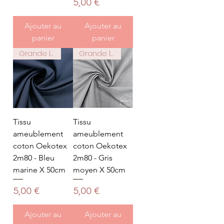
Prix
5,00 €
Ajouter au
Ajouter au
panier
panier
Grande largeur 2m80
Grande largeur 2m80
Tissu
Tissu
ameublement
ameublement
coton Oekotex
coton Oekotex
2m80 - Bleu
2m80 - Gris
marine X 50cm
moyen X 50cm
Prix
Prix
5,00 €
5,00 €
Ajouter au
Ajouter au