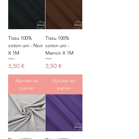
Tissu 100%
Tissu 100%
coton uni - Noir
coton uni -
X 1M
Marron X 1M
Prix
Prix
3,50 €
3,50 €
Ajouter au
Ajouter au
panier
panier