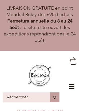
LIVRAISON GRATUITE en point
Mondial Relay dès 69€ d'achats
Fermeture annuelle du 8 au 24
août
: le site reste ouvert, les
expéditions reprendront dès le 24
août