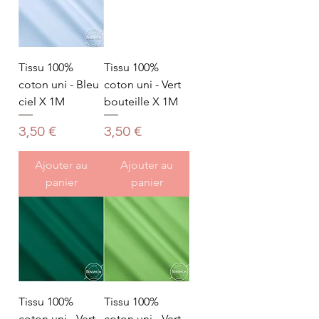
Tissu 100%
Tissu 100%
coton uni - Bleu
coton uni - Vert
ciel X 1M
bouteille X 1M
Prix
Prix
3,50 €
3,50 €
Ajouter au
Ajouter au
panier
panier
Tissu 100%
Tissu 100%
coton uni - Vert
coton uni - Vert