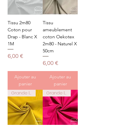
Tissu 2m80
Tissu
Coton pour
ameublement
Drap - Blanc X
coton Oekotex
1M
2m80 - Naturel X
50cm
Prix
6,00 €
Prix
6,00 €
Ajouter au
Ajouter au
panier
panier
Grande largeur 2m80
Grande largeur 2m80