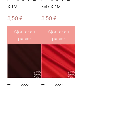
X 1M
anis X 1M
Prix
Prix
3,50 €
3,50 €
Ajouter au
Ajouter au
panier
panier
Tissu 100%
Tissu 100%
coton uni -
coton uni -
Bordeaux X 1M
Rouge X 1M
Prix
Prix
3,50 €
3,50 €
Ajouter au
Rupture de