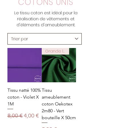
COTONS UNIS
Le tissu coton est idéal pour la
réalisation de vêtements et
d'éléments d'ameublement.
Grande largeur 2m80
Tissu natté 100%
Tissu
coton - Violet X
ameublement
1M
coton Oekotex
2m80 - Vert
Prix original
Prix promotionnel
8,00 €
4,00 €
bouteille X 50cm