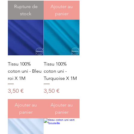
Rupture de
Ajouter au
stock
panier
Tissu 100%
Tissu 100%
coton uni - Bleu
coton uni -
roi X 1M
Turquoise X 1M
Prix
Prix
3,50 €
3,50 €
Ajouter au
Ajouter au
panier
panier