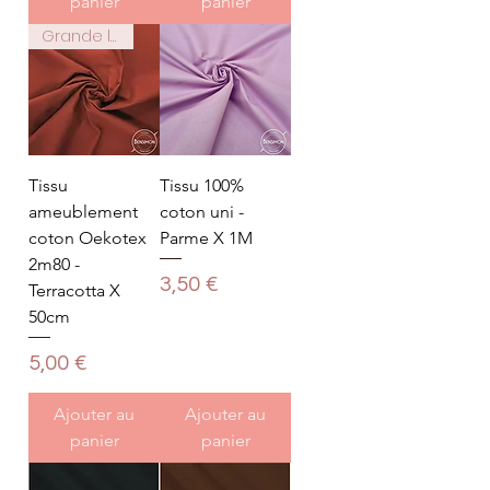
panier
panier
Grande largeur 2m80
Tissu
Tissu 100%
ameublement
coton uni -
coton Oekotex
Parme X 1M
2m80 -
Prix
3,50 €
Terracotta X
50cm
Prix
5,00 €
Ajouter au
Ajouter au
panier
panier