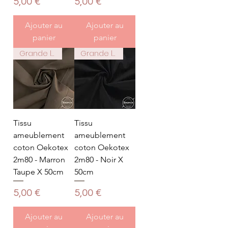
Prix
Prix
5,00 €
5,00 €
Ajouter au
Ajouter au
panier
panier
Grande largeur 2m80
Grande largeur 2m80
Tissu
Tissu
ameublement
ameublement
coton Oekotex
coton Oekotex
2m80 - Marron
2m80 - Noir X
Taupe X 50cm
50cm
Prix
Prix
5,00 €
5,00 €
Ajouter au
Ajouter au