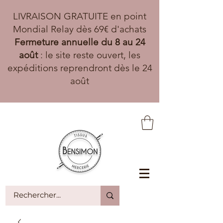
LIVRAISON GRATUITE en point
Mondial Relay dès 69€ d'achats
Fermeture annuelle du 8 au 24
août
: le site reste ouvert, les
expéditions reprendront dès le 24
août