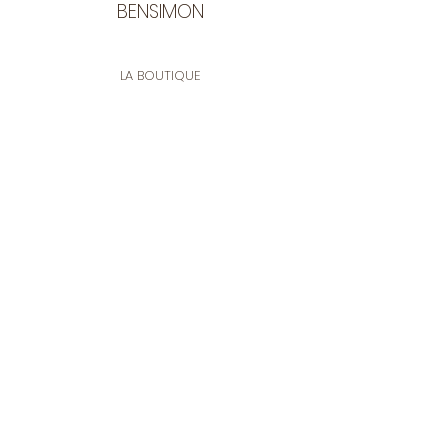
BENSIMON
LA BOUTIQUE
Ouverte du lundi au vendredi
de 9:30 à 12:30 et de 14:00 à 17:00
26 rue Francis de Pressensé
13001 Marseille
CONTACT
Tel.
04 91 90 18 89
tissusbensimon@gmail.com