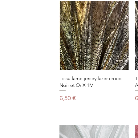
Tissu lamé jersey lazer croco -
T
Noir et Or X 1M
A
Prix
P
6,50 €
6