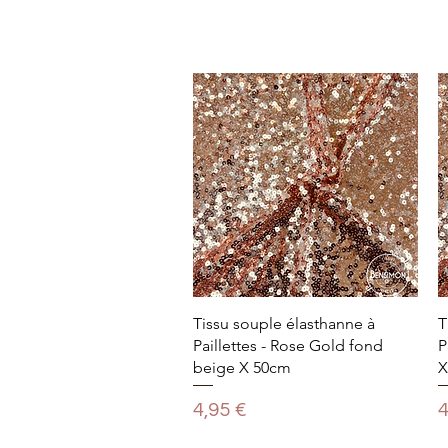
Tissu souple élasthanne à
T
Paillettes - Rose Gold fond
P
beige X 50cm
X
Prix
P
4,95 €
4