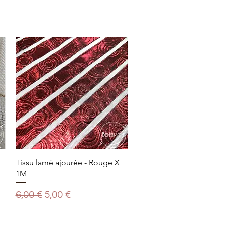
Tissu lamé ajourée - Rouge X
1M
Prix original
Prix promotionnel
6,00 €
5,00 €