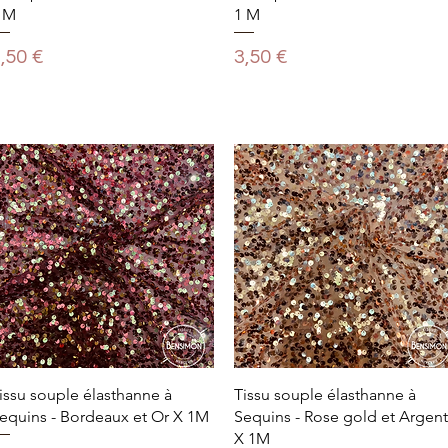
 M
1 M
rix
Prix
,50 €
3,50 €
issu souple élasthanne à
Tissu souple élasthanne à
equins - Bordeaux et Or X 1M
Sequins - Rose gold et Argent
X 1M