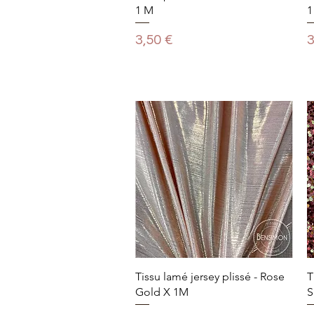
1 M
1
Prix
P
3,50 €
3
Tissu lamé jersey plissé - Rose
T
Gold X 1M
S