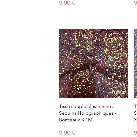
Prix
P
9,90 €
9
Tissu souple élasthanne à
T
Sequins Holographiques -
S
Bordeaux X 1M
X
Prix
P
9,90 €
9