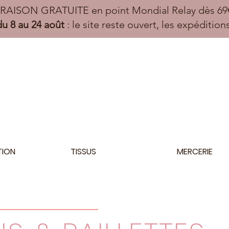
VRAISON GRATUITE en point Mondial Relay dès 69€
u 8 au 24 août
: le site reste ouvert, les expéditio
TION
TISSUS
MERCERIE