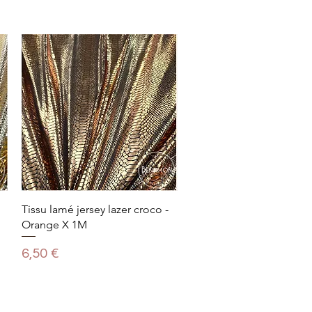
Tissu lamé jersey lazer croco -
Orange X 1M
Prix
6,50 €