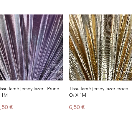
issu lamé jersey lazer - Prune
Tissu lamé jersey lazer croco -
 1M
Or X 1M
rix
Prix
,50 €
6,50 €