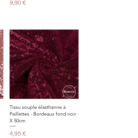
Prix
9,90 €
Tissu souple élasthanne à
Paillettes - Bordeaux fond noir
X 50cm
Prix
4,95 €