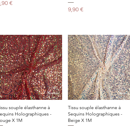
rix
,90 €
Prix
9,90 €
issu souple élasthanne à
Tissu souple élasthanne à
equins Holographiques -
Sequins Holographiques -
ouge X 1M
Beige X 1M