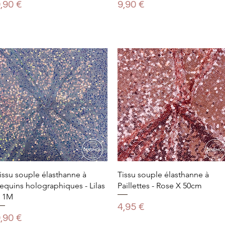
rix
Prix
,90 €
9,90 €
issu souple élasthanne à
Tissu souple élasthanne à
equins holographiques - Lilas
Paillettes - Rose X 50cm
 1M
Prix
4,95 €
rix
,90 €