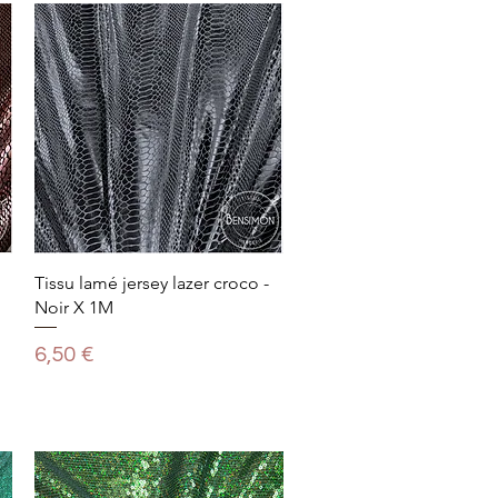
Tissu lamé jersey lazer croco -
Noir X 1M
Prix
6,50 €