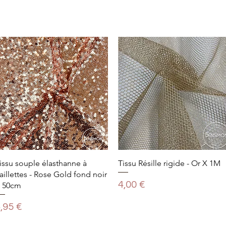
issu souple élasthanne à
Tissu Résille rigide - Or X 1M
aillettes - Rose Gold fond noir
Prix
4,00 €
 50cm
rix
,95 €