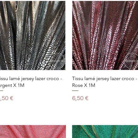
issu lamé jersey lazer croco -
Tissu lamé jersey lazer croco -
rgent X 1M
Rose X 1M
rix
Prix
,50 €
6,50 €