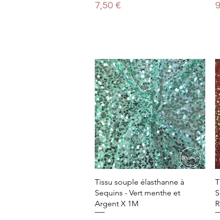
Prix
P
7,50 €
9
Tissu souple élasthanne à
T
Sequins - Vert menthe et
S
Argent X 1M
R