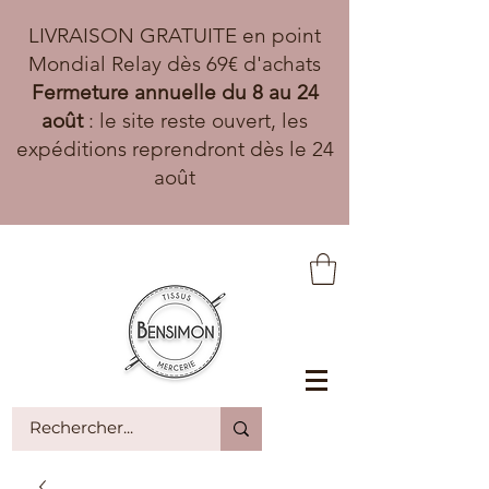
LIVRAISON GRATUITE en point
Mondial Relay dès 69€ d'achats
Fermeture annuelle du 8 au 24
août
: le site reste ouvert, les
expéditions reprendront dès le 24
août