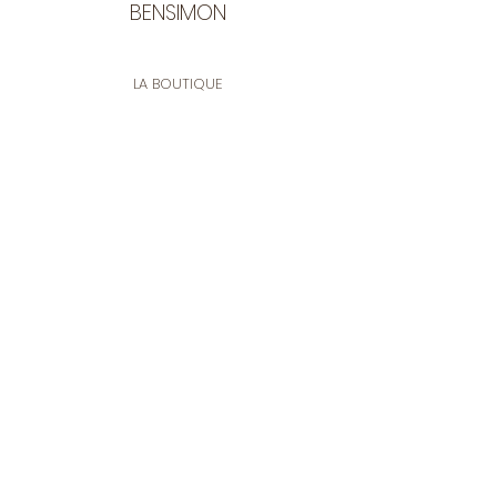
BENSIMON
LA BOUTIQUE
Ouverte du lundi au vendredi
de 9:30 à 12:30 et de 14:00 à 17:00
26 rue Francis de Pressensé
13001 Marseille
CONTACT
Tel.
04 91 90 18 89
tissusbensimon@gmail.com