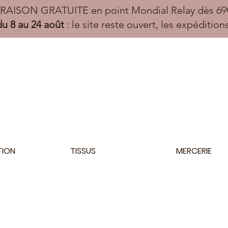
VRAISON GRATUITE en point Mondial Relay dès 69€
u 8 au 24 août
: le site reste ouvert, les expéditio
TION
TISSUS
MERCERIE