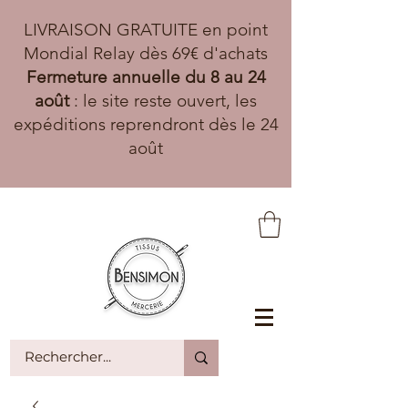
LIVRAISON GRATUITE en point
Mondial Relay dès 69€ d'achats
Fermeture annuelle du 8 au 24
août
: le site reste ouvert, les
expéditions reprendront dès le 24
août