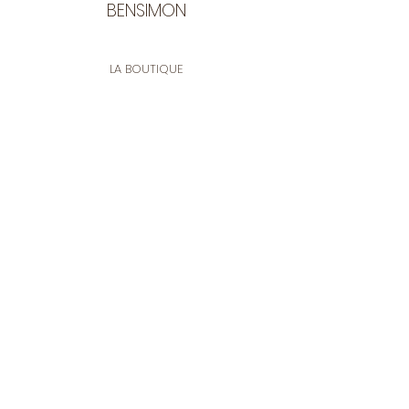
BENSIMON
LA BOUTIQUE
Ouverte du lundi au vendredi
de 9:30 à 12:30 et de 14:00 à 17:00
26 rue Francis de Pressensé
13001 Marseille
CONTACT
Tel.
04 91 90 18 89
tissusbensimon@gmail.com