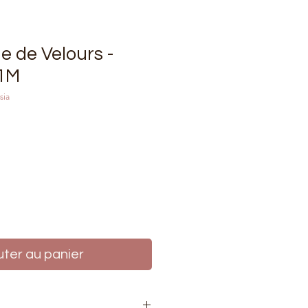
e de Velours -
 1M
sia
rix
uter au panier