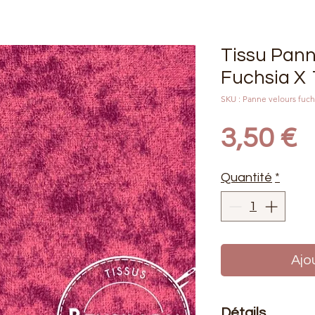
Tissu Pann
Fuchsia X
SKU : Panne velours fuch
P
3,50 €
Quantité
*
Ajo
Détails