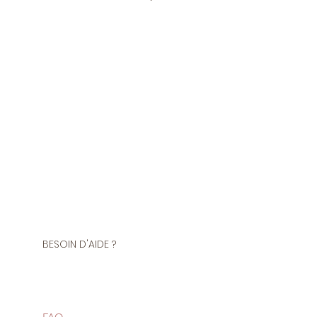
tre de ce tissu
 Polyester
ment, les nappes, la décoration,
ur les accessoires de mode
BESOIN D'AIDE ?