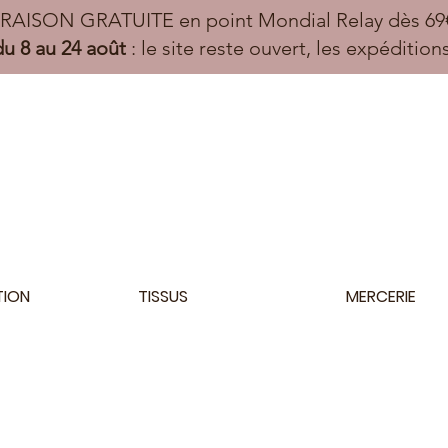
VRAISON GRATUITE en point Mondial Relay dès 69€
u 8 au 24 août
: le site reste ouvert, les expéditio
TION
TISSUS
MERCERIE