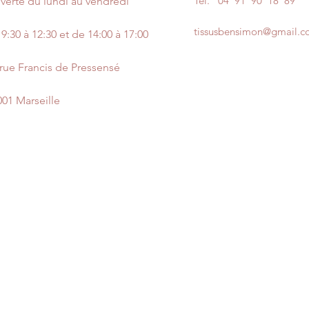
Tel.
04 91 90 18 89
verte du lundi au vendredi
tissusbensimon@gmail.
9:30 à 12:30 et de 14:00 à 17:00
 rue Francis de Pressensé
001 Marseille