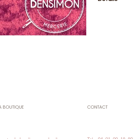
Le prix affiché :
1 mè
Composition
: 100 %
Laize
: 1m50
G/m2
: 260
Idéal pour l'ameuble
l'habillement et po
A BOUTIQUE
CONTACT