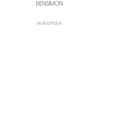
BENSIMON
LA BOUTIQUE
Ouverte du lundi au vendredi
de 9:30 à 12:30 et de 14:00 à 17:00
26 rue Francis de Pressensé
13001 Marseille
CONTACT
Tel.
04 91 90 18 89
tissusbensimon@gmail.com