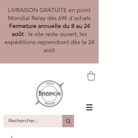
LIVRAISON GRATUITE en point
Mondial Relay dès 69€ d'achats
Fermeture annuelle du 8 au 24
août
: le site reste ouvert, les
expéditions reprendront dès le 24
août