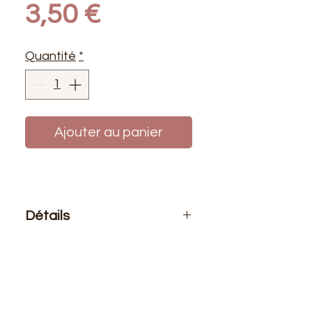
Prix
3,50 €
Quantité
*
Ajouter au panier
Détails
Le prix affiché :
1 mètre de ce tissu
Composition
: 100 % Polyester
Laize
: 1m50