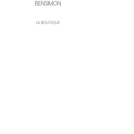
BENSIMON
LA BOUTIQUE
Ouverte du lundi au vendredi
de 9:30 à 12:30 et de 14:00 à 17:00
26 rue Francis de Pressensé
13001 Marseille
CONTACT
Tel.
04 91 90 18 89
tissusbensimon@gmail.com