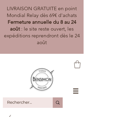
LIVRAISON GRATUITE en point
Mondial Relay dès 69€ d'achats
Fermeture annuelle du 8 au 24
août
: le site reste ouvert, les
expéditions reprendront dès le 24
août