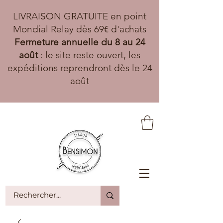
LIVRAISON GRATUITE en point
Mondial Relay dès 69€ d'achats
Fermeture annuelle du 8 au 24
août
: le site reste ouvert, les
expéditions reprendront dès le 24
août