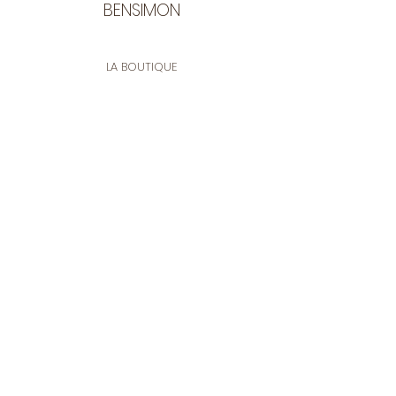
BENSIMON
LA BOUTIQUE
Ouverte du lundi au vendredi
de 9:30 à 12:30 et de 14:00 à 17:00
26 rue Francis de Pressensé
13001 Marseille
CONTACT
Tel.
04 91 90 18 89
tissusbensimon@gmail.com