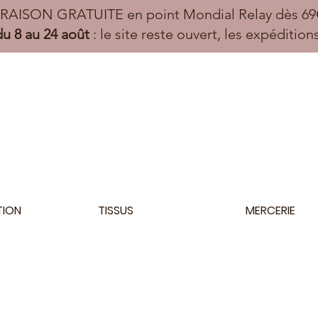
VRAISON GRATUITE en point Mondial Relay dès 69€
u 8 au 24 août
: le site reste ouvert, les expéditio
TION
TISSUS
MERCERIE