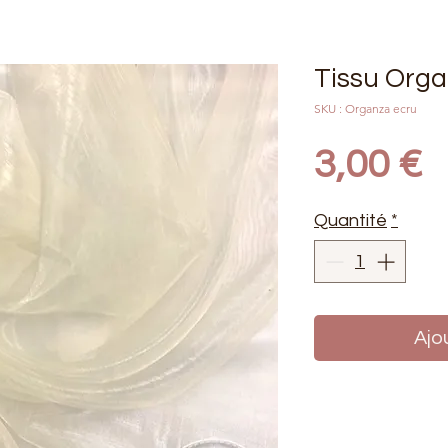
Tissu Orga
SKU : Organza ecru
P
3,00 €
Quantité
*
Ajo