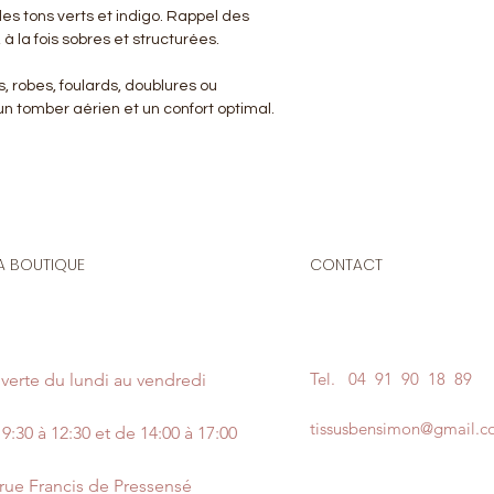
s tons verts et indigo. Rappel des
 à la fois sobres et structurées.
s, robes, foulards, doublures ou
 un tomber aérien et un confort optimal.
A BOUTIQUE
CONTACT
Tel.
04 91 90 18 89
verte du lundi au vendredi
tissusbensimon@gmail.
9:30 à 12:30 et de 14:00 à 17:00
 rue Francis de Pressensé