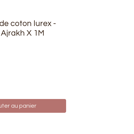
 de coton lurex -
t Ajrakh X 1M
rix
uter au panier