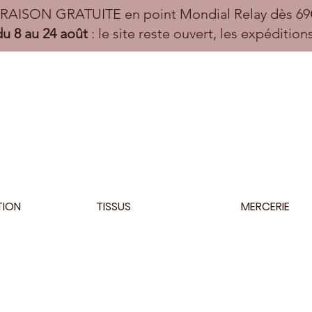
VRAISON GRATUITE en point Mondial Relay dès 69€
u 8 au 24 août
: le site reste ouvert, les expéditio
TION
TISSUS
MERCERIE