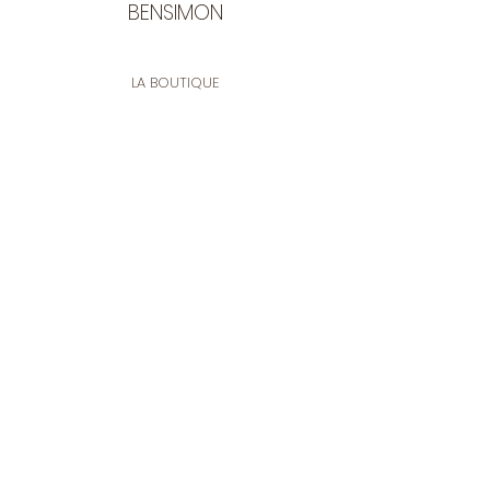
BENSIMON
LA BOUTIQUE
Ouverte du lundi au vendredi
de 9:30 à 12:30 et de 14:00 à 17:00
26 rue Francis de Pressensé
13001 Marseille
CONTACT
Tel.
04 91 90 18 89
tissusbensimon@gmail.com