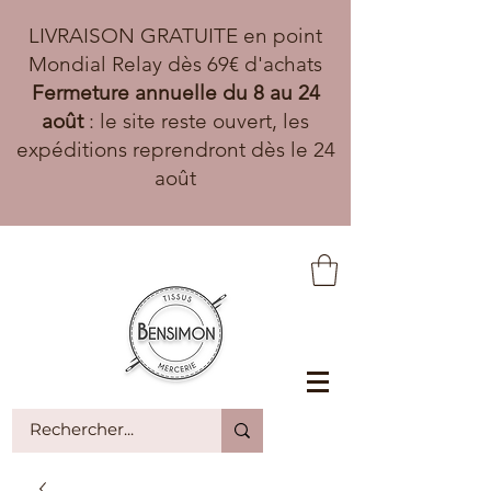
LIVRAISON GRATUITE en point
Mondial Relay dès 69€ d'achats
Fermeture annuelle du 8 au 24
août
: le site reste ouvert, les
expéditions reprendront dès le 24
août