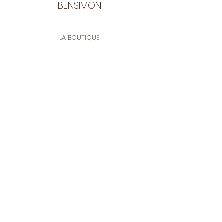
BENSIMON
LA BOUTIQUE
Ouverte du lundi au vendredi
de 9:30 à 12:30 et de 14:00 à 17:00
26 rue Francis de Pressensé
13001 Marseille
CONTACT
Tel.
04 91 90 18 89
tissusbensimon@gmail.com