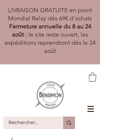
LIVRAISON GRATUITE en point
Mondial Relay dès 69€ d'achats
Fermeture annuelle du 8 au 24
août
: le site reste ouvert, les
expéditions reprendront dès le 24
août