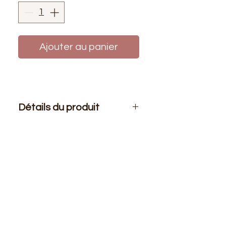
Ajouter au panier
Détails du produit
Le prix affiché :
1 mètre de tissu.
Composition
: 80% Polyamide 20%
Élasthanne
Laize
: 1m50
G/m2
: 200