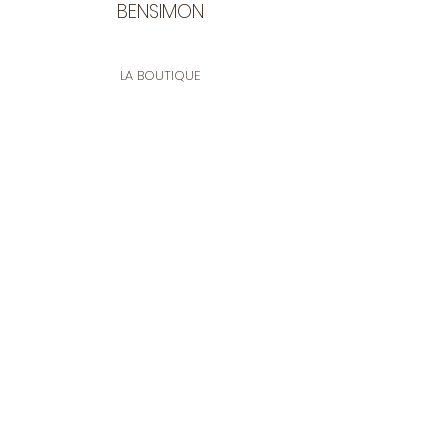
BENSIMON
LA BOUTIQUE
Ouverte du lundi au vendredi
de 9:30 à 12:30 et de 14:00 à 17:00
26 rue Francis de Pressensé
13001 Marseille
CONTACT
Tel.
04 91 90 18 89
tissusbensimon@gmail.com