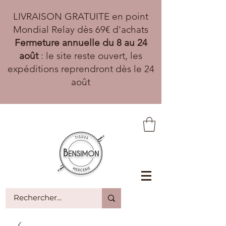
LIVRAISON GRATUITE en point
Mondial Relay dès 69€ d'achats
Fermeture annuelle du 8 au 24
août
: le site reste ouvert, les
expéditions reprendront dès le 24
août