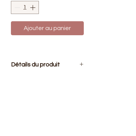
Ajouter au panier
Détails du produit
Le prix affiché :
1 mètre de tissu.
Composition
: 80% Polyamide 20%
Élasthanne
Laize
: 1m50
G/m2
: 200