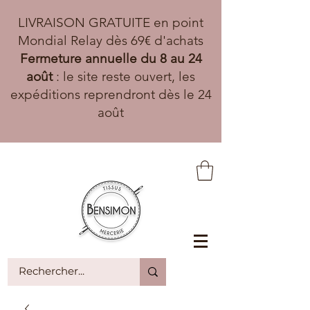
LIVRAISON GRATUITE en point
Mondial Relay dès 69€ d'achats
Fermeture annuelle du 8 au 24
août
: le site reste ouvert, les
expéditions reprendront dès le 24
août