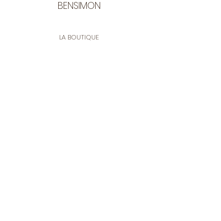
BENSIMON
LA BOUTIQUE
Ouverte du lundi au vendredi
de 9:30 à 12:30 et de 14:00 à 17:00
26 rue Francis de Pressensé
13001 Marseille
CONTACT
Tel.
04 91 90 18 89
tissusbensimon@gmail.com