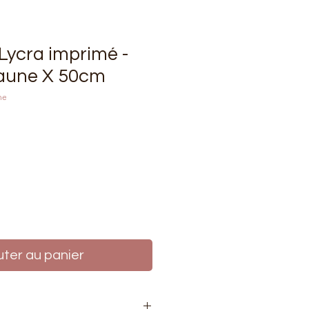
 Lycra imprimé -
 jaune X 50cm
ne
rix
uter au panier