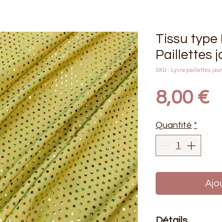
Tissu type
Paillettes
SKU : Lycra paillettes jau
P
8,00 €
Quantité
*
Ajo
Détails