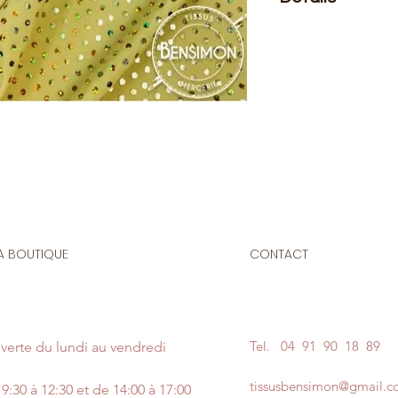
Le prix affiché :
0,50
mètre de ce tissu vo
Composition
: 80% 
Laize
: 1m50
G/m2
: 200
Tissu élasthanne, t
deux sens. Il est tr
et résistant. Très c
A BOUTIQUE
CONTACT
du corps
Idéal pour la confec
customisation de j
Tel.
04 91 90 18 89
verte du lundi au vendredi
vêtements de danse,
de soirées...
tissusbensimon@gmail.
9:30 à 12:30 et de 14:00 à 17:00