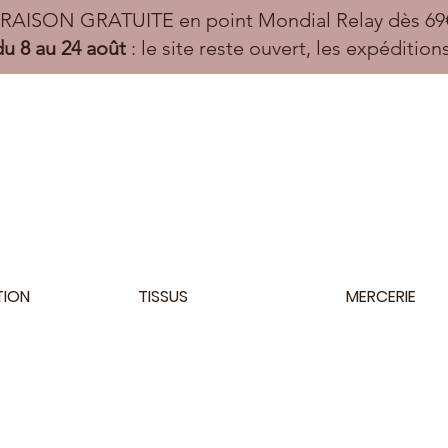
VRAISON GRATUITE en point Mondial Relay dès 69€
u 8 au 24 août
: le site reste ouvert, les expéditio
TION
TISSUS
MERCERIE