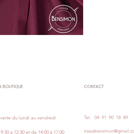
Le prix affiché :
1 mè
Composition
: 80% 
Laize
: 1m50
G/m2
: 200
Tissu élastique, il 
création de vêtemen
gymnastique, et est 
confection de costu
A BOUTIQUE
CONTACT
Tel.
04 91 90 18 89
verte du lundi au vendredi
tissusbensimon@gmail.
9:30 à 12:30 et de 14:00 à 17:00