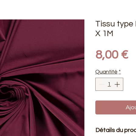
Tissu type
X 1M
P
8,00 €
Quantité
*
Ajo
Détails du pro