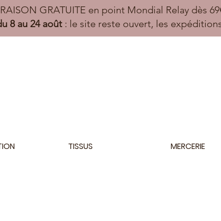
VRAISON GRATUITE en point Mondial Relay dès 69€
u 8 au 24 août
: le site reste ouvert, les expéditio
TION
TISSUS
MERCERIE