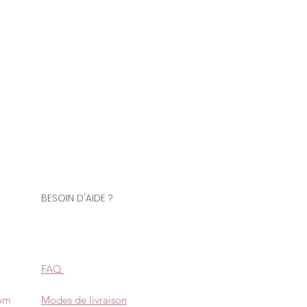
tre de tissu.
Polyamide 20% Élasthanne
convient parfaitement à la
ts près du corps, danse,
également très utilisé pour la
mes et maillots de bains.
BESOIN D'AIDE ?
FAQ
com
Modes de livraison