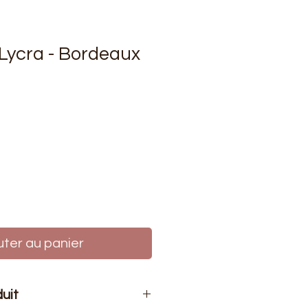
 Lycra - Bordeaux
rix
uter au panier
duit