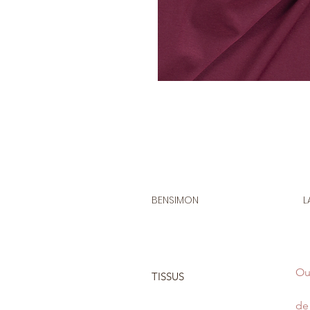
BENSIMON
L
Ou
TISSUS
de 