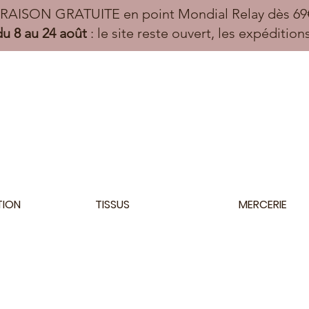
VRAISON GRATUITE en point Mondial Relay dès 69€
u 8 au 24 août
: le site reste ouvert, les expéditio
TION
TISSUS
MERCERIE