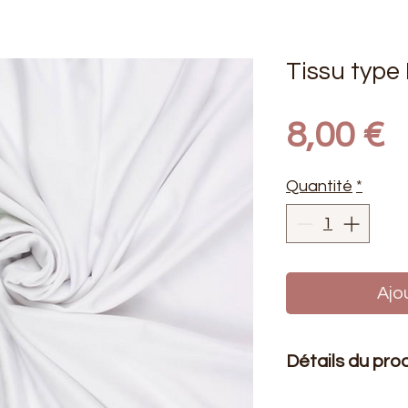
Tissu type
P
8,00 €
Quantité
*
Ajo
Détails du pro
Le prix affiché :
1 mè