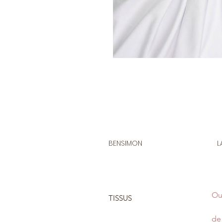
BENSIMON
L
Ou
TISSUS
de 