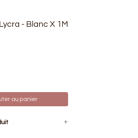
 Lycra - Blanc X 1M
rix
uter au panier
duit
tre de tissu.