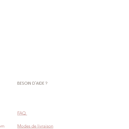
Polyamide 20% Elasthanne
convient parfaitement à la
ts près du corps, danse,
également très utilisé pour la
mes et maillots de bains.
BESOIN D'AIDE ?
FAQ
com
Modes de livraison