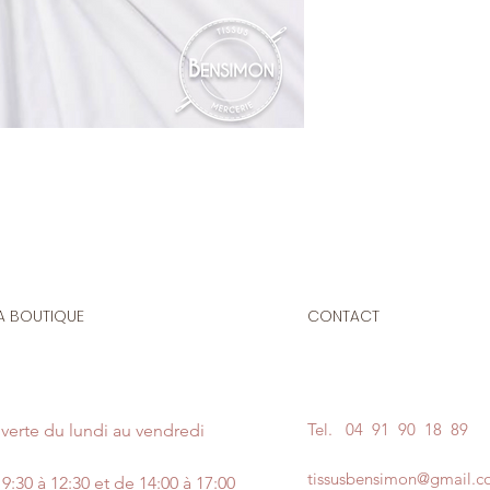
Composition
: 80% 
Laize
: 1m50
G/m2
: 200
Tissu élastique, il 
création de vêtemen
gymnastique, et est 
confection de costu
A BOUTIQUE
CONTACT
Tel.
04 91 90 18 89
verte du lundi au vendredi
tissusbensimon@gmail.
9:30 à 12:30 et de 14:00 à 17:00