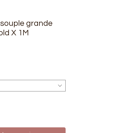
e souple grande
old X 1M
rix