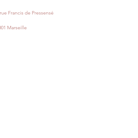
Il n'est pas nécessai
 rue Francis de Pressensé
Entretien
: Lavage d
tiède et du savon, 
001 Marseille
Eviter le fer à repas