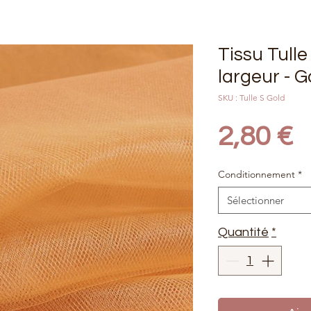
Tissu Tull
largeur - G
SKU : Tulle S Gold
P
2,80 €
Conditionnement
*
Sélectionner
Quantité
*