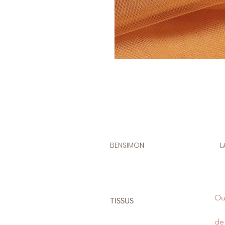
BENSIMON
L
Ou
TISSUS
de 