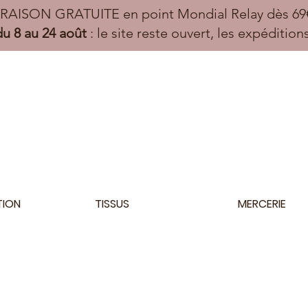
VRAISON GRATUITE en point Mondial Relay dès 69€
u 8 au 24 août
: le site reste ouvert, les expéditio
TION
TISSUS
MERCERIE