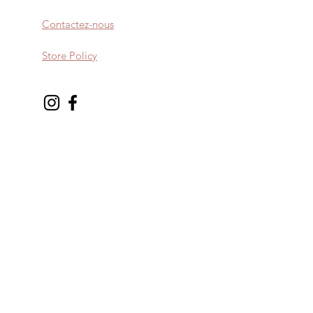
re d'ourler ce tissu.
Contactez-nous
élicat à la main avec de l'eau
puis rincer immédiatement.
Store Policy
ser.