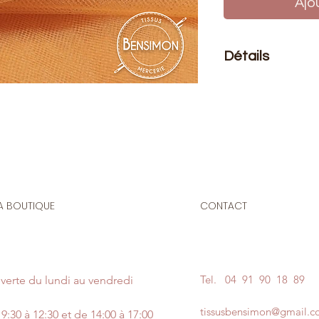
Ajo
Détails
Le prix affiché :
pour
Composition
: 100%
Laize
: 2.80m
G/m2
: 14
A BOUTIQUE
CONTACT
Tissu transparent, aj
réalisation de voile
pas trop volumineux
Convient également 
Tel.
04 91 90 18 89
verte du lundi au vendredi
tentures, moustiquair
tissusbensimon@gmail.
9:30 à 12:30 et de 14:00 à 17:00