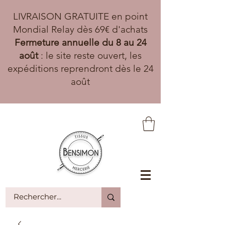
LIVRAISON GRATUITE en point
Mondial Relay dès 69€ d'achats
Fermeture annuelle du 8 au 24
août
: le site reste ouvert, les
expéditions reprendront dès le 24
août