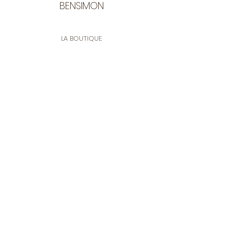
puis rincer immédiatement.
BENSIMON
Eviter le fer à repasser.
LA BOUTIQUE
Ouverte du lundi au vendredi
de 9:30 à 12:30 et de 14:00 à 17:00
26 rue Francis de Pressensé
13001 Marseille
CONTACT
Tel.
04 91 90 18 89
tissusbensimon@gmail.com