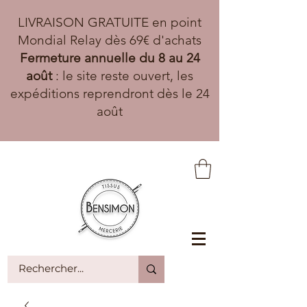
LIVRAISON GRATUITE en point
Mondial Relay dès 69€ d'achats
Fermeture annuelle du 8 au 24
août
: le site reste ouvert, les
expéditions reprendront dès le 24
août