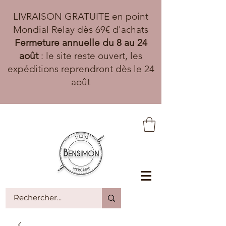
LIVRAISON GRATUITE en point
Mondial Relay dès 69€ d'achats
Fermeture annuelle du 8 au 24
août
: le site reste ouvert, les
expéditions reprendront dès le 24
août