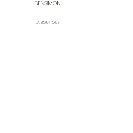
puis rincer immédiatement.
BENSIMON
Eviter le fer à repasser.
LA BOUTIQUE
Ouverte du lundi au vendredi
de 9:30 à 12:30 et de 14:00 à 17:00
26 rue Francis de Pressensé
13001 Marseille
CONTACT
Tel.
04 91 90 18 89
tissusbensimon@gmail.com