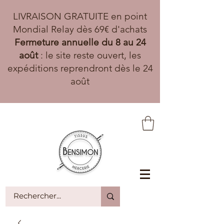
LIVRAISON GRATUITE en point
Mondial Relay dès 69€ d'achats
Fermeture annuelle du 8 au 24
août
: le site reste ouvert, les
expéditions reprendront dès le 24
août