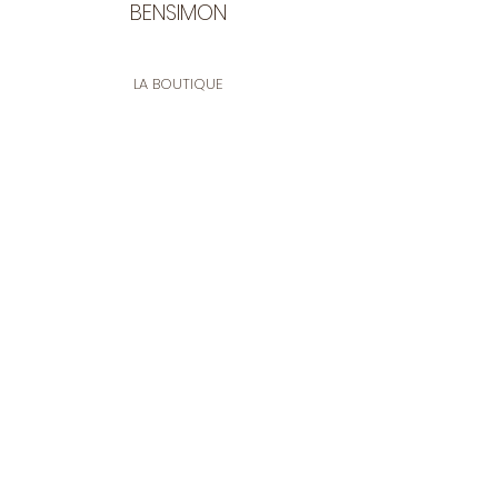
puis rincer immédiatement.
BENSIMON
Eviter le fer à repasser.
LA BOUTIQUE
Ouverte du lundi au vendredi
de 9:30 à 12:30 et de 14:00 à 17:00
26 rue Francis de Pressensé
13001 Marseille
CONTACT
Tel.
04 91 90 18 89
tissusbensimon@gmail.com