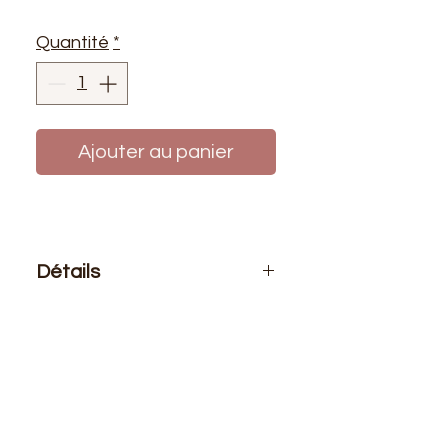
Quantité
*
Ajouter au panier
Détails
Le prix affiché :
pour 1 mètre de
tissu
Composition
: 100% Nylon
Laize
: 1m50