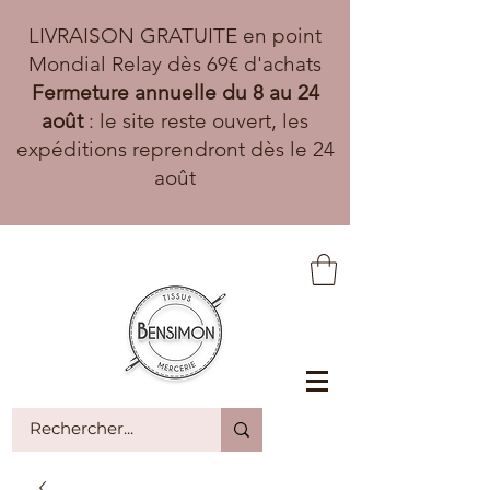
LIVRAISON GRATUITE en point
Mondial Relay dès 69€ d'achats
Fermeture annuelle du 8 au 24
août
: le site reste ouvert, les
expéditions reprendront dès le 24
août