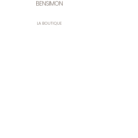
BENSIMON
LA BOUTIQUE
Ouverte du lundi au vendredi
de 9:30 à 12:30 et de 14:00 à 17:00
26 rue Francis de Pressensé
13001 Marseille
CONTACT
Tel.
04 91 90 18 89
tissusbensimon@gmail.com