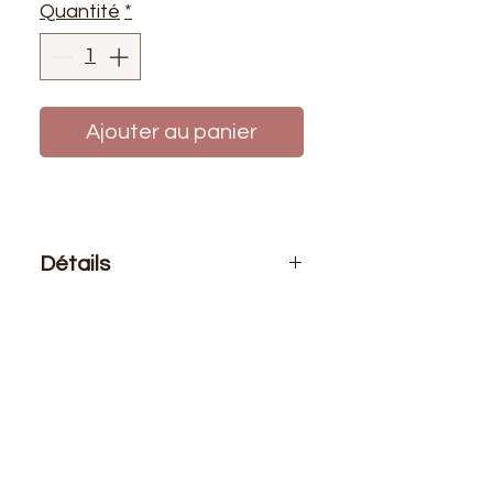
Quantité
*
Ajouter au panier
Détails
Le prix affiché :
pour 1 mètre de
tissu
Composition
: 100% Nylon
Laize
: 1m50
G/m2
: 18