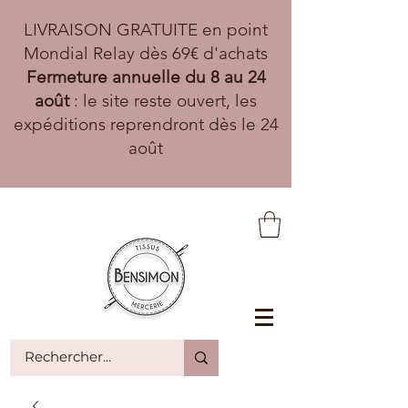
LIVRAISON GRATUITE en point
Mondial Relay dès 69€ d'achats
Fermeture annuelle du 8 au 24
août
: le site reste ouvert, les
expéditions reprendront dès le 24
août