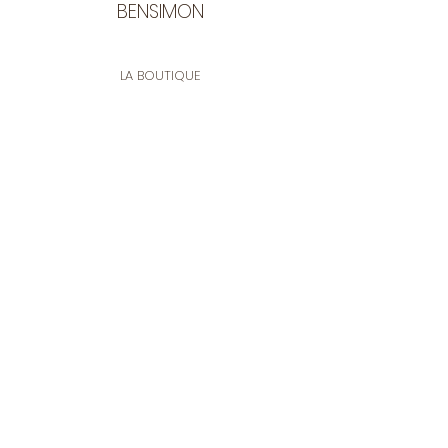
BENSIMON
LA BOUTIQUE
Ouverte du lundi au vendredi
de 9:30 à 12:30 et de 14:00 à 17:00
26 rue Francis de Pressensé
13001 Marseille
CONTACT
Tel.
04 91 90 18 89
tissusbensimon@gmail.com