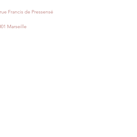
Eviter le fer à repas
 rue Francis de Pressensé
001 Marseille