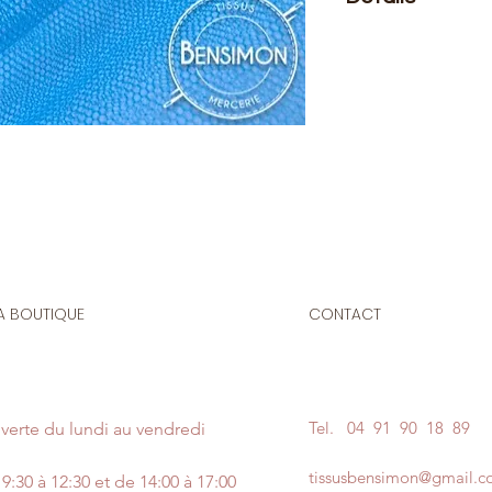
Le prix affiché :
pour
Composition
: 100%
Laize
: 1m50
G/m2
: 18
Tissu transparent, aj
réalisation de jupon
carnaval ou pour au
A BOUTIQUE
CONTACT
Convient également 
tentures, moustiquair
Il n'est pas nécessai
Tel.
04 91 90 18 89
verte du lundi au vendredi
Entretien
: Lavage d
tissusbensimon@gmail.
tiède et du savon, 
9:30 à 12:30 et de 14:00 à 17:00