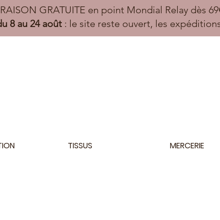
VRAISON GRATUITE en point Mondial Relay dès 69€
u 8 au 24 août
: le site reste ouvert, les expéditio
TION
TISSUS
MERCERIE