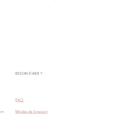
 1 mètre de tissu
 Nylon
ouré et rigide. Idéal pour la
s, de tutus, de costumes de
gmenter le volume d'une robe.
BESOIN D'AIDE ?
pour la décoration (rideaux,
es...). Tissu ignifugé.
re d'ourler ce tissu.
FAQ
élicat à la main avec de l'eau
com
puis rincer immédiatement.
Modes de livraison