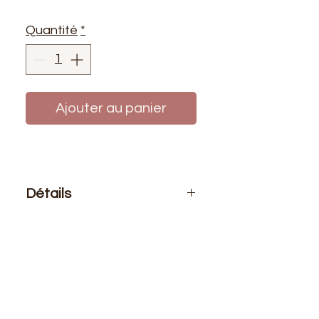
Quantité
*
Ajouter au panier
Détails
Le prix affiché :
pour 1 mètre de
tissu
Composition
: 100% Nylon
Laize
: 1m50