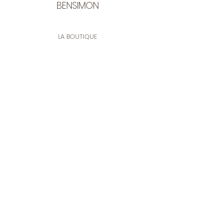
BENSIMON
LA BOUTIQUE
Ouverte du lundi au vendredi
de 9:30 à 12:30 et de 14:00 à 17:00
26 rue Francis de Pressensé
13001 Marseille
CONTACT
Tel.
04 91 90 18 89
tissusbensimon@gmail.com