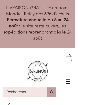
LIVRAISON GRATUITE en point
Mondial Relay dès 69€ d'achats
Fermeture annuelle du 8 au 24
août
: le site reste ouvert, les
expéditions reprendront dès le 24
août