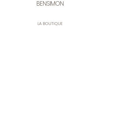
BENSIMON
LA BOUTIQUE
Ouverte du lundi au vendredi
de 9:30 à 12:30 et de 14:00 à 17:00
26 rue Francis de Pressensé
13001 Marseille
CONTACT
Tel.
04 91 90 18 89
tissusbensimon@gmail.com