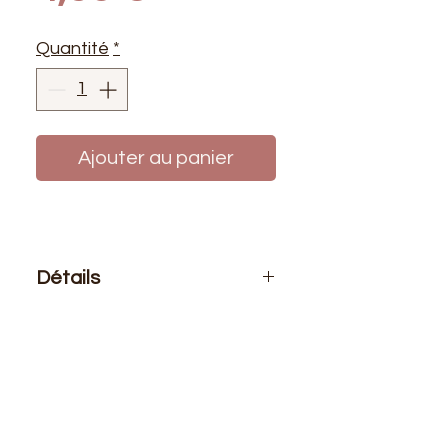
Quantité
*
Ajouter au panier
Détails
Le prix affiché :
pour 1 mètre de
tissu
Composition
: 70% Polyamide
30% Polyester