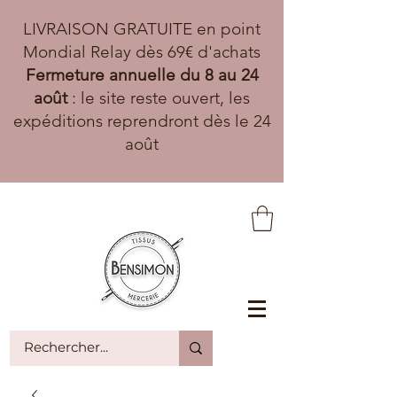
LIVRAISON GRATUITE en point
Mondial Relay dès 69€ d'achats
Fermeture annuelle du 8 au 24
août
: le site reste ouvert, les
expéditions reprendront dès le 24
août