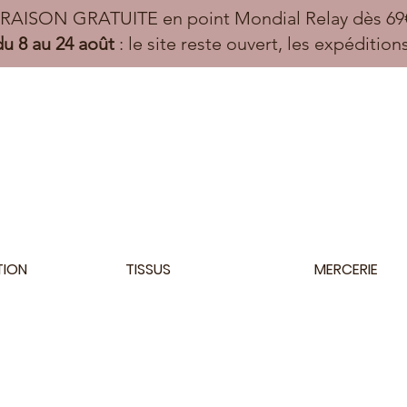
VRAISON GRATUITE en point Mondial Relay dès 69€
u 8 au 24 août
: le site reste ouvert, les expéditio
TION
TISSUS
MERCERIE