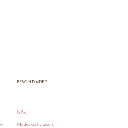
 1 mètre de tissu
Polyamide 7% Elasthanne
ouré, extensible dans les deux
x au touché, souple et
fortable et suit les mouvements
BESOIN D'AIDE ?
ation de justaucorps, vêtements
FAQ
com
Modes de livraison