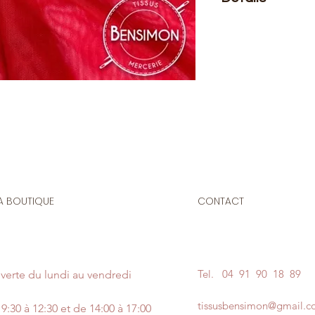
Le prix affiché :
pour
Composition
: 93% 
Laize
: 1m50
G/m2
: 112
Tulle élasthanne aj
sens. Il est très dou
résistant. Très con
du corps
A BOUTIQUE
CONTACT
Idéal pour la réalis
de spectacles...
Tel.
04 91 90 18 89
verte du lundi au vendredi
tissusbensimon@gmail.
9:30 à 12:30 et de 14:00 à 17:00