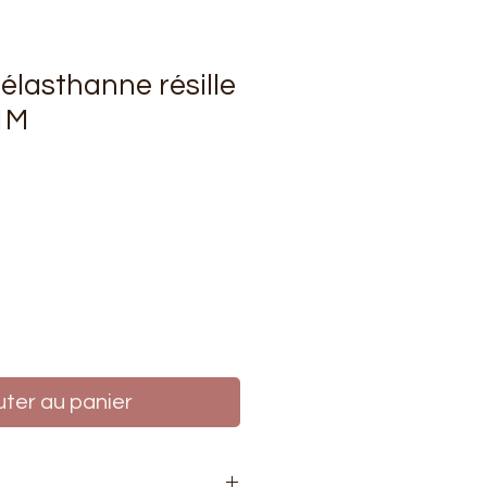
 élasthanne résille
1M
rix
uter au panier