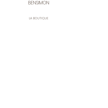
BENSIMON
LA BOUTIQUE
Ouverte du lundi au vendredi
de 9:30 à 12:30 et de 14:00 à 17:00
26 rue Francis de Pressensé
13001 Marseille
CONTACT
Tel.
04 91 90 18 89
tissusbensimon@gmail.com