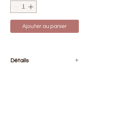
Ajouter au panier
Détails
Le prix affiché :
0,50 mètre de tissu.
Si vous voulez 1 mètre de ce tissu
vous devez choisir 2 quantités
Composition
: 100% toile de jute
Laize
: 1m40
G/m2
: 400