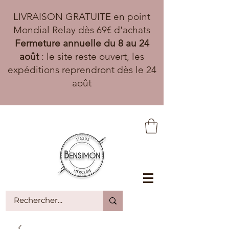
LIVRAISON GRATUITE en point
Mondial Relay dès 69€ d'achats
Fermeture annuelle du 8 au 24
août
: le site reste ouvert, les
expéditions reprendront dès le 24
août