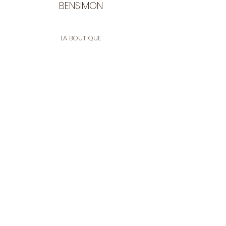
BENSIMON
LA BOUTIQUE
Ouverte du lundi au vendredi
de 9:30 à 12:30 et de 14:00 à 17:00
26 rue Francis de Pressensé
13001 Marseille
CONTACT
Tel.
04 91 90 18 89
tissusbensimon@gmail.com