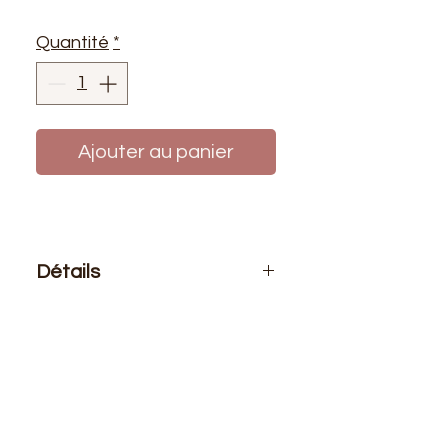
Quantité
*
Ajouter au panier
Détails
Le prix affiché :
0,50 mètre de tissu.
Si vous voulez 1 mètre de ce tissu
vous devez choisir 2 quantités
Composition
: 83 % PVC 15%
Polyester 2% Polyuréthane