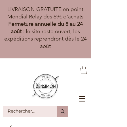
LIVRAISON GRATUITE en point
Mondial Relay dès 69€ d'achats
Fermeture annuelle du 8 au 24
août
: le site reste ouvert, les
expéditions reprendront dès le 24
août