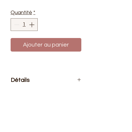
Quantité
*
Ajouter au panier
Détails
Le prix affiché :
1 mètre de tissu
Composition
: 100% Polyester
Laize
: 1m50