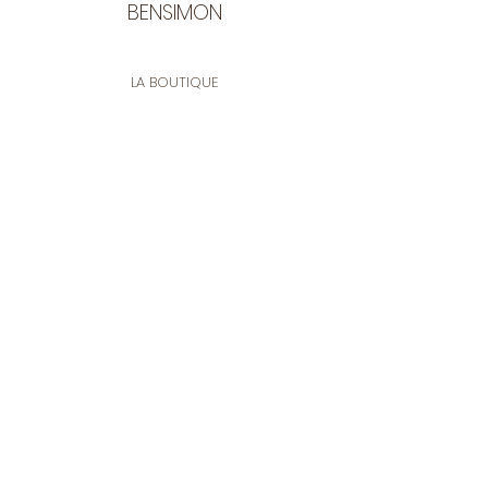
BENSIMON
LA BOUTIQUE
Ouverte du lundi au vendredi
de 9:30 à 12:30 et de 14:00 à 17:00
26 rue Francis de Pressensé
13001 Marseille
CONTACT
Tel.
04 91 90 18 89
tissusbensimon@gmail.com