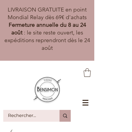
LIVRAISON GRATUITE en point
Mondial Relay dès 69€ d'achats
Fermeture annuelle du 8 au 24
août
: le site reste ouvert, les
expéditions reprendront dès le 24
août