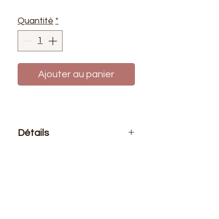
Quantité
*
Ajouter au panier
Détails
Le prix affiché :
1 mètre de tissu
Composition
: 100% Polyester
Laize
: 1m50