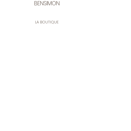
BENSIMON
LA BOUTIQUE
Ouverte du lundi au vendredi
de 9:30 à 12:30 et de 14:00 à 17:00
26 rue Francis de Pressensé
13001 Marseille
CONTACT
Tel.
04 91 90 18 89
tissusbensimon@gmail.com