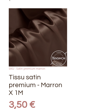
SKU : Satin premium marron
Tissu satin
premium - Marron
X 1M
Prix
3,50 €