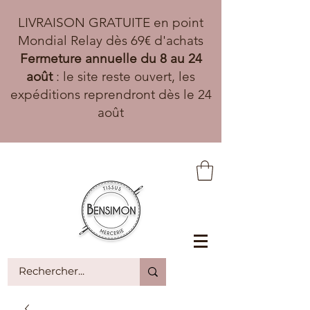
LIVRAISON GRATUITE en point
Mondial Relay dès 69€ d'achats
Fermeture annuelle du 8 au 24
août
: le site reste ouvert, les
expéditions reprendront dès le 24
août