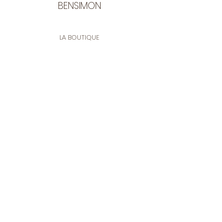
BENSIMON
LA BOUTIQUE
Ouverte du lundi au vendredi
de 9:30 à 12:30 et de 14:00 à 17:00
26 rue Francis de Pressensé
13001 Marseille
CONTACT
Tel.
04 91 90 18 89
tissusbensimon@gmail.com