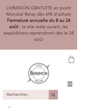
LIVRAISON GRATUITE en point
Mondial Relay dès 69€ d'achats
Fermeture annuelle du 8 au 24
août
: le site reste ouvert, les
expéditions reprendront dès le 24
août