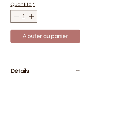
Quantité
*
Ajouter au panier
Détails
Le prix affiché :
0,50 mètre de tissu.
Si vous voulez 1 mètre de ce tissu
vous devez choisir 2 quantités
Composition
: 100% Polyester
Laize
: 1m50