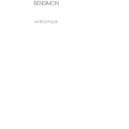
BENSIMON
LA BOUTIQUE
Ouverte du lundi au vendredi
de 9:30 à 12:30 et de 14:00 à 17:00
26 rue Francis de Pressensé
13001 Marseille
CONTACT
Tel.
04 91 90 18 89
tissusbensimon@gmail.com