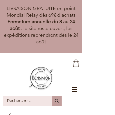
LIVRAISON GRATUITE en point
Mondial Relay dès 69€ d'achats
Fermeture annuelle du 8 au 24
août
: le site reste ouvert, les
expéditions reprendront dès le 24
août