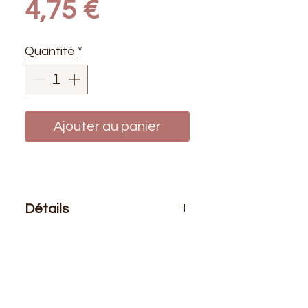
Prix
4,75 €
Quantité
*
Ajouter au panier
Détails
Le prix affiché :
0,50 mètre de tissu.
Si vous voulez 1 mètre de ce tissu
vous devez choisir 2 quantités
Composition
: 100% Polyester