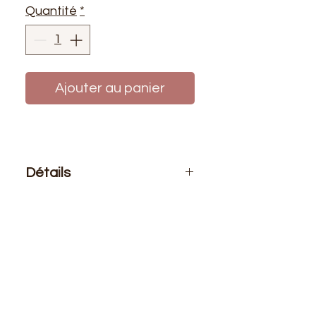
Quantité
*
Ajouter au panier
Détails
Le prix affiché :
0,50 mètre de tissu.
Si vous voulez 1 mètre de ce tissu
vous devez choisir 2 quantités
Composition
: 100% polyester
Laize
: 1m50
G/m2
: 250
Idéal pour les créations cocooning,