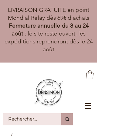
LIVRAISON GRATUITE en point
Mondial Relay dès 69€ d'achats
Fermeture annuelle du 8 au 24
août
: le site reste ouvert, les
expéditions reprendront dès le 24
août