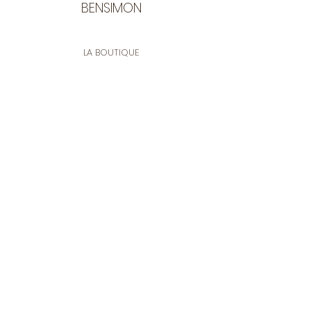
BENSIMON
LA BOUTIQUE
Ouverte du lundi au vendredi
de 9:30 à 12:30 et de 14:00 à 17:00
26 rue Francis de Pressensé
13001 Marseille
CONTACT
Tel.
04 91 90 18 89
tissusbensimon@gmail.com