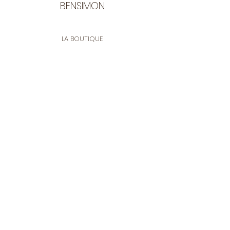
BENSIMON
LA BOUTIQUE
Ouverte du lundi au vendredi
de 9:30 à 12:30 et de 14:00 à 17:00
26 rue Francis de Pressensé
13001 Marseille
CONTACT
Tel.
04 91 90 18 89
tissusbensimon@gmail.com