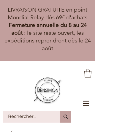
LIVRAISON GRATUITE en point
Mondial Relay dès 69€ d'achats
Fermeture annuelle du 8 au 24
août
: le site reste ouvert, les
expéditions reprendront dès le 24
août