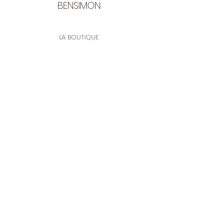
BENSIMON
LA BOUTIQUE
Ouverte du lundi au vendredi
de 9:30 à 12:30 et de 14:00 à 17:00
26 rue Francis de Pressensé
13001 Marseille
CONTACT
Tel.
04 91 90 18 89
tissusbensimon@gmail.com