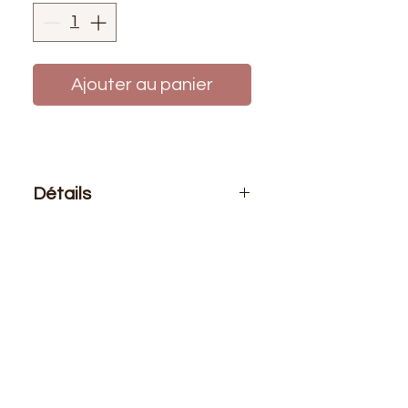
Ajouter au panier
Détails
Le prix affiché
: 1 mètre de tissu
Composition
: 80% Coton 20%
Polyester
Laize
: 1m45
G/m2
: 500