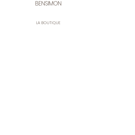
BENSIMON
LA BOUTIQUE
Ouverte du lundi au vendredi
de 9:30 à 12:30 et de 14:00 à 17:00
26 rue Francis de Pressensé
13001 Marseille
CONTACT
Tel.
04 91 90 18 89
tissusbensimon@gmail.com