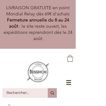
LIVRAISON GRATUITE en point
Mondial Relay dès 69€ d'achats
Fermeture annuelle du 8 au 24
août
: le site reste ouvert, les
expéditions reprendront dès le 24
août