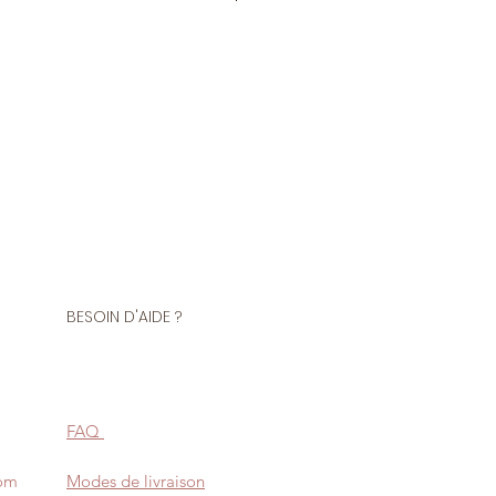
tre de tissu
polyester
la mousseline est un basique
e tops, chemisiers, jupes, robes.
égère et vaporeuse. Notez que ce
t, il faudra donc le doubler
BESOIN D'AIDE ?
 pour la décoration.
FAQ
com
Modes de livraison