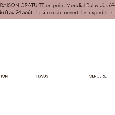
VRAISON GRATUITE en point Mondial Relay dès 69€
u 8 au 24 août
: le site reste ouvert, les expéditio
TION
TISSUS
MERCERIE