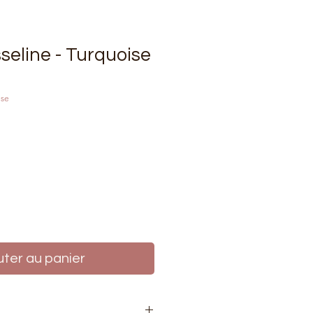
seline - Turquoise
ise
rix
uter au panier