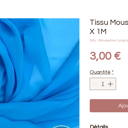
Tissu Mous
X 1M
SKU : Mousseline turquo
P
3,00 €
Quantité
*
Ajo
Détails