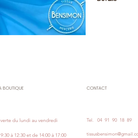
Le prix affiché :
1 mè
Composition
: 100% 
Laize
: 1m50
G/m2
: 125
Tissu indémodable, 
pour la confection d
La mousseline est l
tissu est transparen
A BOUTIQUE
CONTACT
pour plus d'opacité.
Convient également
Tel.
04 91 90 18 89
verte du lundi au vendredi
tissusbensimon@gmail.
9:30 à 12:30 et de 14:00 à 17:00