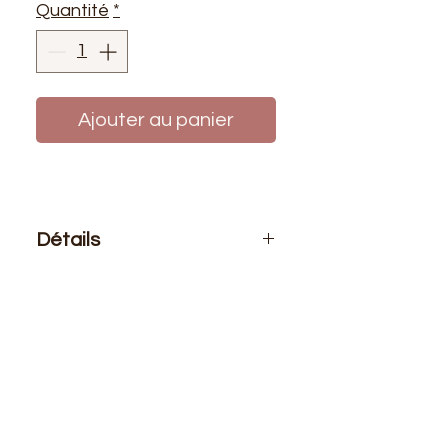
Quantité
*
Ajouter au panier
Détails
Le prix affiché : 1
mètre de tissu
Composition
: 100% polyester
Laize
: 1m50
G/m2
: 125