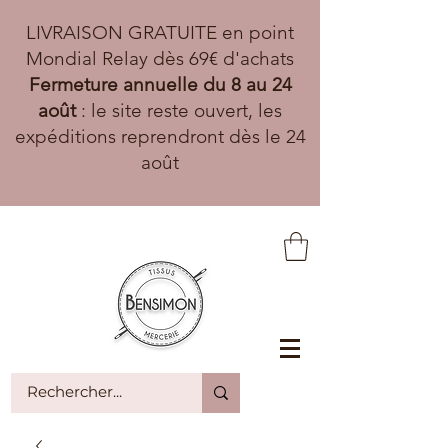
LIVRAISON GRATUITE en point
Mondial Relay dès 69€ d'achats
Fermeture annuelle du 8 au 24
août
: le site reste ouvert, les
expéditions reprendront dès le 24
août