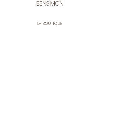
BENSIMON
LA BOUTIQUE
Ouverte du lundi au vendredi
de 9:30 à 12:30 et de 14:00 à 17:00
26 rue Francis de Pressensé
13001 Marseille
CONTACT
Tel.
04 91 90 18 89
tissusbensimon@gmail.com