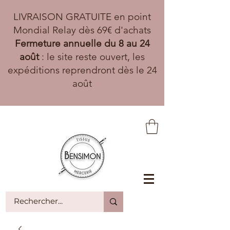
LIVRAISON GRATUITE en point
Mondial Relay dès 69€ d'achats
Fermeture annuelle du 8 au 24
août
: le site reste ouvert, les
expéditions reprendront dès le 24
août