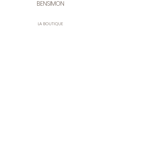
BENSIMON
LA BOUTIQUE
Ouverte du lundi au vendredi
de 9:30 à 12:30 et de 14:00 à 17:00
26 rue Francis de Pressensé
13001 Marseille
CONTACT
Tel.
04 91 90 18 89
tissusbensimon@gmail.com