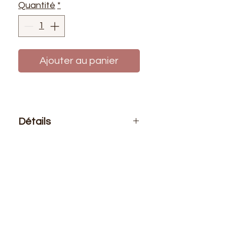
Quantité
*
Ajouter au panier
Détails
Le prix affiché :
1 mètre de tissu
Composition
: 100% polyester
Laize
: 1m50
G/m2
: 125